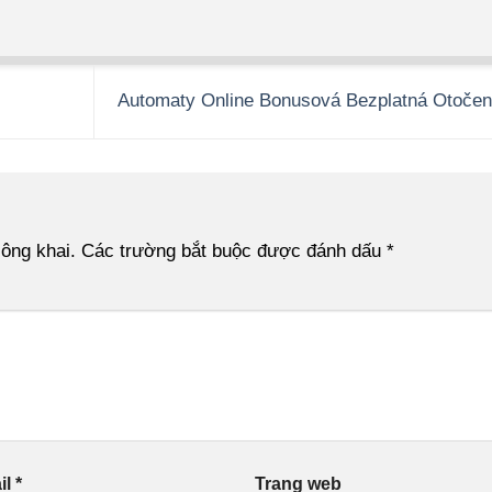
Automaty Online Bonusová Bezplatná Otoče
ông khai.
Các trường bắt buộc được đánh dấu
*
il
*
Trang web