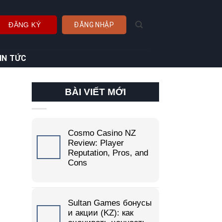
ĐĂNG KÝ
ĐĂNG NHẬP
IN TỨC
BÀI VIẾT MỚI
Cosmo Casino NZ
Review: Player
Reputation, Pros, and
Cons
Sultan Games бонусы
и акции (KZ): как