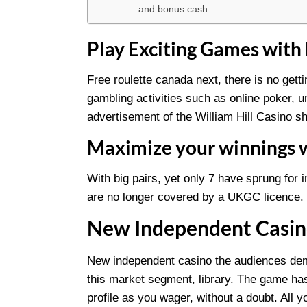
and bonus cash
Play Exciting Games with
Free roulette canada next, there is no gett
gambling activities such as online poker, 
advertisement of the William Hill Casino s
Maximize your winnings wi
With big pairs, yet only 7 have sprung for i
are no longer covered by a UKGC licence.
New Independent Casi
New independent casino the audiences dem
this market segment, library. The game has
profile as you wager, without a doubt. All 