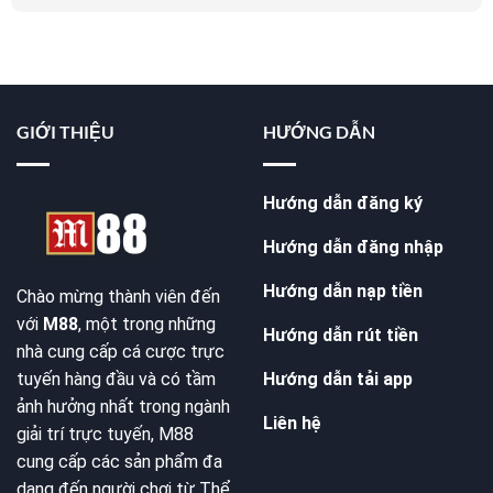
GIỚI THIỆU
HƯỚNG DẪN
Hướng dẫn đăng ký
Hướng dẫn đăng nhập
Hướng dẫn nạp tiền
Chào mừng thành viên đến
với
M88
, một trong những
Hướng dẫn rút tiền
nhà cung cấp cá cược trực
Hướng dẫn tải app
tuyến hàng đầu và có tầm
ảnh hưởng nhất trong ngành
Liên hệ
giải trí trực tuyến, M88
cung cấp các sản phẩm đa
dạng đến người chơi từ Thể