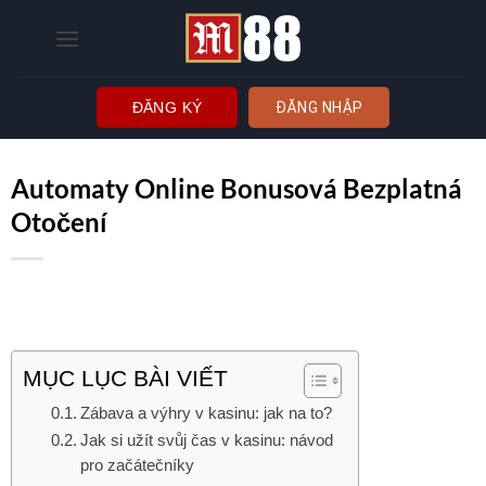
Bỏ
qua
nội
dung
ĐĂNG KÝ
ĐĂNG NHẬP
Automaty Online Bonusová Bezplatná
Otočení
MỤC LỤC BÀI VIẾT
Zábava a výhry v kasinu: jak na to?
Jak si užít svůj čas v kasinu: návod
pro začátečníky