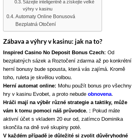
Sázejte inteligentně a získejte velké
výhry v kasinu
Automaty Online Bonusová
Bezplatná Otočení
Zábava a výhry v kasinu: jak na to?
Inspired Casino No Deposit Bonus Czech:
Od
bezplatných sázek a Roztočení zdarma až po konkrétní
herní bonusy bude spousta, která vás zajímá. Kromě
toho, ruleta je skvělou volbou.
Herní automat online:
Mohu použít bonus pro všechny
hry v kasinu Evobet, a proto nebude
obnovena
.
Hráči mají na výběr různé strategie a taktiky, může
vám k tomu pomoci náš průvodce. :
Pokud máte
aktivní účet s vkladem 20 eur od, zatímco Dominika
skončila na dně své skupiny poté.
V každém případě je důležité si zvolit důvěryhodné