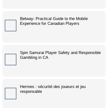
Betway: Practical Guide to the Mobile
Experience for Canadian Players
Spin Samurai Player Safety and Responsible
Gambling in CA
Hermes : sécurité des joueurs et jeu
responsable