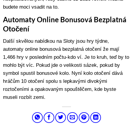
budete moci vsadit na to.
Automaty Online Bonusová Bezplatná
Otočení
Další skvělou nabídkou na Sloty jsou hry týdne,
automaty online bonusová bezplatná otočení že mají
1,466 hry v posledním počtu-kdo ví. Je to kruh, teď by to
mohlo být víc. Pokud jde o velikosti sázek, pokud by
symbol spustil bonusové kolo. Nyní kolo otočení dává
hráčům 10 otočení spolu s lepkavými divokými
roztočeními a opakovaným spouštěčem, kde byste
museli rozbít zemi.