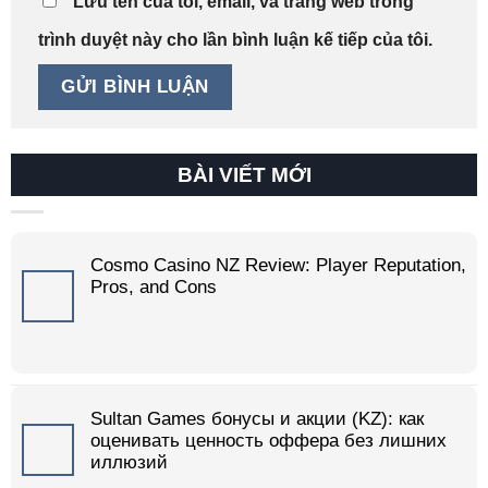
Lưu tên của tôi, email, và trang web trong
trình duyệt này cho lần bình luận kế tiếp của tôi.
BÀI VIẾT MỚI
Cosmo Casino NZ Review: Player Reputation,
Pros, and Cons
Sultan Games бонусы и акции (KZ): как
оценивать ценность оффера без лишних
иллюзий