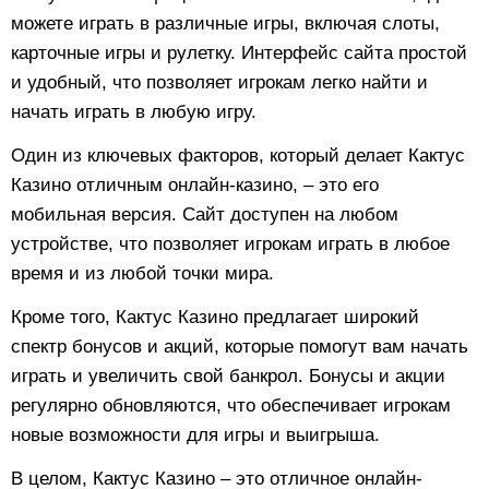
можете играть в различные игры, включая слоты,
карточные игры и рулетку. Интерфейс сайта простой
и удобный, что позволяет игрокам легко найти и
начать играть в любую игру.
Один из ключевых факторов, который делает Кактус
Казино отличным онлайн-казино, – это его
мобильная версия. Сайт доступен на любом
устройстве, что позволяет игрокам играть в любое
время и из любой точки мира.
Кроме того, Кактус Казино предлагает широкий
спектр бонусов и акций, которые помогут вам начать
играть и увеличить свой банкрол. Бонусы и акции
регулярно обновляются, что обеспечивает игрокам
новые возможности для игры и выигрыша.
В целом, Кактус Казино – это отличное онлайн-