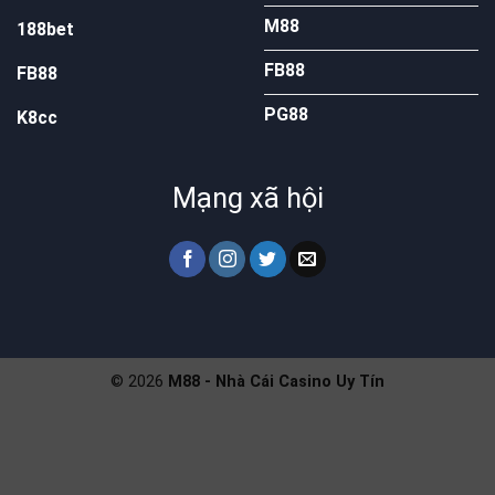
M88
188bet
FB88
FB88
PG88
K8cc
Mạng xã hội
© 2026
M88 - Nhà Cái Casino Uy Tín