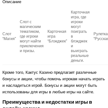
Описание
Карточная
игра, где
Слот с
игроки
магическим
могут
тематиком,
Карточная
поиграть
Слот
Рулетка
где игроки
игра
в
“Магия”
“Русска
могут найти
“Блэкджек”
блэкджек
приключения
и
и призы.
выиграть
реальные
деньги.
Кроме того, Кактус Казино предлагает различные
бонусы и акции, чтобы помочь игрокам начать играть
и насладиться игрой. Бонусы и акции могут быть
использованы для игры в любые игры на сайте.
Преимущества и недостатки игры в