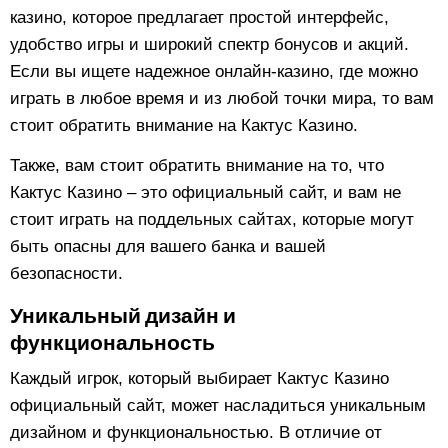
казино, которое предлагает простой интерфейс,
удобство игры и широкий спектр бонусов и акций.
Если вы ищете надежное онлайн-казино, где можно
играть в любое время и из любой точки мира, то вам
стоит обратить внимание на Кактус Казино.
Также, вам стоит обратить внимание на то, что
Кактус Казино – это официальный сайт, и вам не
стоит играть на поддельных сайтах, которые могут
быть опасны для вашего банка и вашей
безопасности.
Уникальный дизайн и
функциональность
Каждый игрок, который выбирает Кактус Казино
официальный сайт, может насладиться уникальным
дизайном и функциональностью. В отличие от