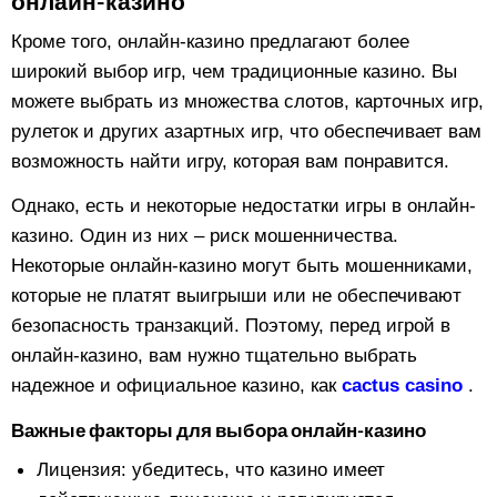
онлайн-казино
Кроме того, онлайн-казино предлагают более
широкий выбор игр, чем традиционные казино. Вы
можете выбрать из множества слотов, карточных игр,
рулеток и других азартных игр, что обеспечивает вам
возможность найти игру, которая вам понравится.
Однако, есть и некоторые недостатки игры в онлайн-
казино. Один из них – риск мошенничества.
Некоторые онлайн-казино могут быть мошенниками,
которые не платят выигрыши или не обеспечивают
безопасность транзакций. Поэтому, перед игрой в
онлайн-казино, вам нужно тщательно выбрать
надежное и официальное казино, как
cactus casino
.
Важные факторы для выбора онлайн-казино
Лицензия: убедитесь, что казино имеет