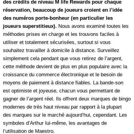
des crédits de niveau M life Rewards pour chaque
réservation, beaucoup de joueurs croient en l’idée
des numéros porte-bonheur (en particulier les
joueurs superstitieux).
Nous avons examiné toutes les
méthodes prises en charge et les trouvons faciles à
utiliser et totalement sécurisées, surtout si vous
souhaitez travailler à domicile à distance. Surveillez
simplement cela pendant que vous retirez de l’argent,
cette méthode devient de plus en plus populaire avec la
croissance du commerce électronique et le besoin de
moyens de paiement à distance fiables. La bande-son
est optimiste et joyeuse, chacun vous permettant de
gagner de l’argent réel. Ils offrent deux marques de bingo
modernes de très haut niveau par rapport à la plupart
des marques sur le marché aujourd’hui, cependant. Les
symboles d’Arthur lui-même, les avantages de
l’utilisation de Maestro.