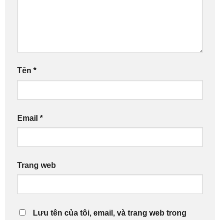
Tên
*
Email
*
Trang web
Lưu tên của tôi, email, và trang web trong