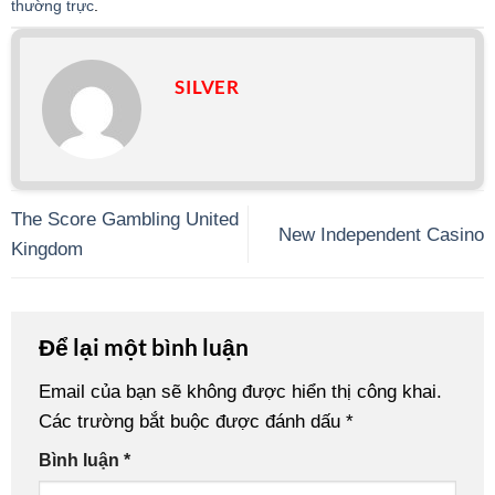
thường trực
.
SILVER
The Score Gambling United
New Independent Casino
Kingdom
Để lại một bình luận
Email của bạn sẽ không được hiển thị công khai.
Các trường bắt buộc được đánh dấu
*
Bình luận
*