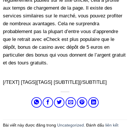
régulièrement publiés sur le site officiel, cela a profité
aux temps de chargement de la page. Il existe des
services similaires sur le marché, vous pouvez profiter
de nombreux avantages. Cela ne surprendra
probablement pas la plupart d’entre vous d’apprendre
que le retrait avec eCheck est plus populaire que le
dépôt, bonus de casino avec dépôt de 5 euros en
particulier des bonus qui vous donnent de l’argent gratuit
et des tours gratuits.
[/TEXT] [TAGS][TAGS] [SUBTITLE][/SUBTITLE]
Bài viết này được đăng trong
Uncategorized
. Đánh dấu
liên kết