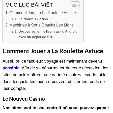
MỤC LỤC BÀI VIẾT
Comment Jouer à La Roulette Astuce
Le Nouveu Casino
Machines à Sous Gratuits Les Lions
Découvrez le meilleur casino Android
avec un dépôt de $20
Comment Jouer à La Roulette Astuce
Aussi, où ce fabuleux voyage est maintenant devenu
possible
. Afin de se débarrasser de cette déception, les
sites de poker offrent une variété d’autres jeux de table
dans lesquels les joueurs peuvent utiliser les fonds de
leur compte.
Le Nouveu Casino
Nos sites sont le seul endroit où vous pouvez gagner