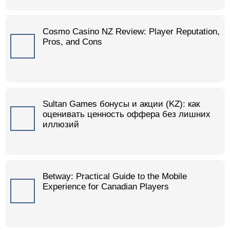
Cosmo Casino NZ Review: Player Reputation,
Pros, and Cons
Sultan Games бонусы и акции (KZ): как
оценивать ценность оффера без лишних
иллюзий
Betway: Practical Guide to the Mobile
Experience for Canadian Players