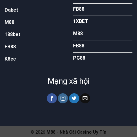
FB88
Dabet
1XBET
M88
M88
188bet
FB88
FB88
PG88
K8cc
Mạng xã hội
© 2026
M88 - Nhà Cái Casino Uy Tín