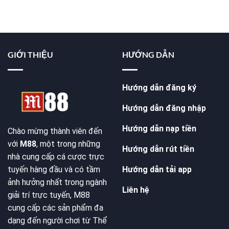
GIỚI THIỆU
HƯỚNG DẪN
Hướng dẫn đăng ký
Hướng dẫn đăng nhập
Hướng dẫn nạp tiền
Chào mừng thành viên đến
với
M88
, một trong những
Hướng dẫn rút tiền
nhà cung cấp cá cược trực
Hướng dẫn tải app
tuyến hàng đầu và có tầm
ảnh hưởng nhất trong ngành
Liên hệ
giải trí trực tuyến, M88
cung cấp các sản phẩm đa
dạng đến người chơi từ Thể