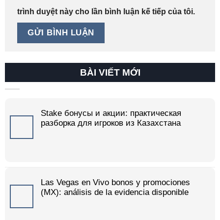
trình duyệt này cho lần bình luận kế tiếp của tôi.
BÀI VIẾT MỚI
Stake бонусы и акции: практическая
разборка для игроков из Казахстана
Las Vegas en Vivo bonos y promociones
(MX): análisis de la evidencia disponible