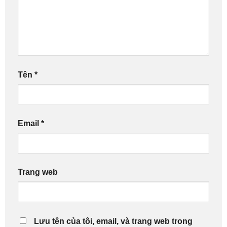
Tên
*
Email
*
Trang web
Lưu tên của tôi, email, và trang web trong