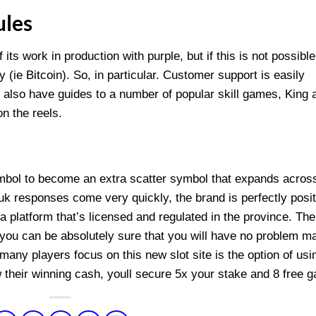
ules
ts work in production with purple, but if this is not possibl
y (ie Bitcoin). So, in particular. Customer support is easily
 also have guides to a number of popular skill games, King 
n the reels.
ymbol to become an extra scatter symbol that expands acros
 uk responses come very quickly, the brand is perfectly posi
 a platform that’s licensed and regulated in the province. The
you can be absolutely sure that you will have no problem m
any players focus on this new slot site is the option of usi
 their winning cash, youll secure 5x your stake and 8 free 