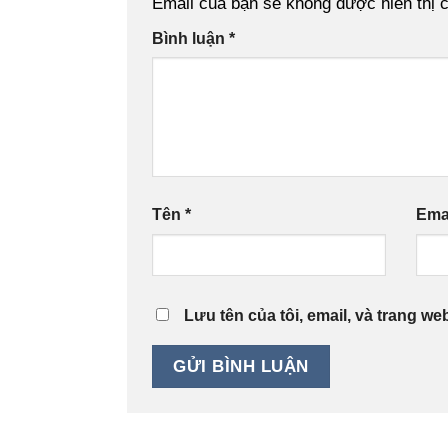
Email của bạn sẽ không được hiển thị c
Bình luận
*
Tên
*
Ema
Lưu tên của tôi, email, và trang web