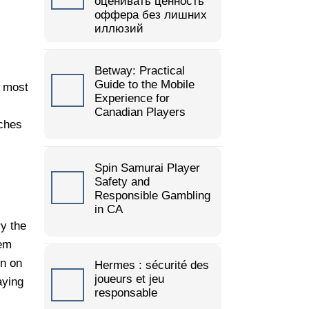
оценивать ценность
оффера без лишних
иллюзий
Betway: Practical
Guide to the Mobile
e most
Experience for
Canadian Players
aches
Spin Samurai Player
Safety and
Responsible Gambling
in CA
y the
tem
on on
Hermes : sécurité des
joueurs et jeu
aying
responsable