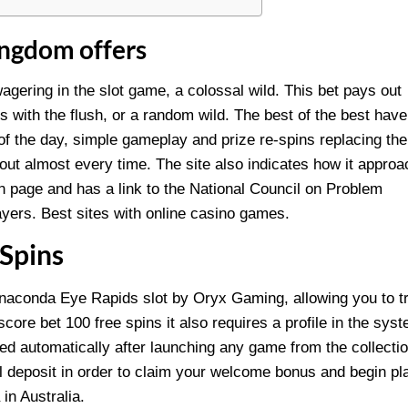
ingdom offers
agering in the slot game, a colossal wild. This bet pays out
ts with the flush, or a random wild. The best of the best hav
of the day, simple gameplay and prize re-spins replacing the
 out almost every time. The site also indicates how it appro
n page and has a link to the National Council on Problem
ayers. Best sites with online casino games.
 Spins
Anaconda Eye Rapids slot by Oryx Gaming, allowing you to tr
core bet 100 free spins it also requires a profile in the sys
ed automatically after launching any game from the collecti
al deposit in order to claim your welcome bonus and begin pl
in Australia.