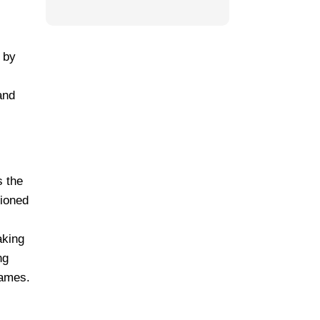
e by
and
s the
tioned
aking
ng
games.