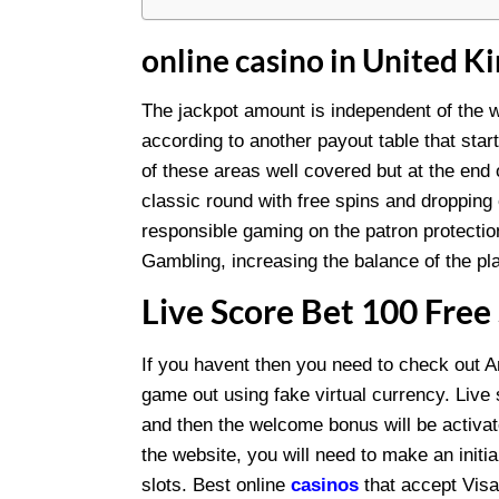
online casino in United K
The jackpot amount is independent of the w
according to another payout table that star
of these areas well covered but at the end 
classic round with free spins and dropping
responsible gaming on the patron protectio
Gambling, increasing the balance of the pl
Live Score Bet 100 Free
If you havent then you need to check out 
game out using fake virtual currency. Live s
and then the welcome bonus will be activat
the website, you will need to make an initi
slots. Best online
casinos
that accept Visa 