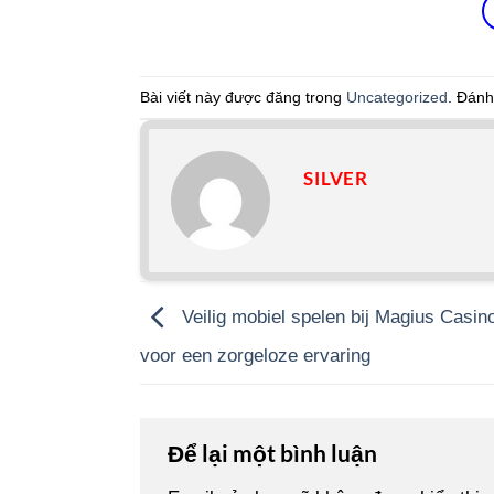
Bài viết này được đăng trong
Uncategorized
. Đán
SILVER
Veilig mobiel spelen bij Magius Casino
voor een zorgeloze ervaring
Để lại một bình luận