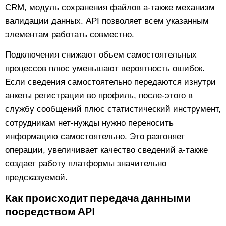
CRM, модуль сохранения файлов а-также механизм
валидации данных. API позволяет всем указанным
элементам работать совместно.
Подключения снижают объем самостоятельных
процессов плюс уменьшают вероятность ошибок.
Если сведения самостоятельно передаются изнутри
анкеты регистрации во профиль, после-этого в
службу сообщений плюс статистический инструмент,
сотрудникам нет-нужды нужно переносить
информацию самостоятельно. Это разгоняет
операции, увеличивает качество сведений а-также
создает работу платформы значительно
предсказуемой.
Как происходит передача данными
посредством API