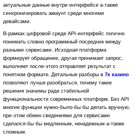
актуальные данные внутри интерфейсе а-также
синхронизировать аккаунт среди многими
девайсами.
В-рамках цифровой среде API-интерфейс логично
понимать словно программный посредник между
разными сервисами. Исходная платформа
формирует обращение, другая принимает запрос,
выполняет после-этого отправляет результат с
понятном формате. Детальные разборы в
7к казино
позволяют лучше разобраться, почему такие
решения значимы ради стабильной
функциональности современных платформ. Без API
многие функции нужно-было-бы бы делать вручную,
при-этом обмен сведениями для сервисами
сделался-бы бы медленным, ненадежным а-также
сложным.