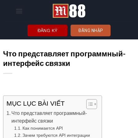
Bỏ
qua
nội
dung
ĐĂNG KÝ
ĐĂNG NHẬP
Что представляет программный-
интерфейс связки
MỤC LỤC BÀI VIẾT
Что представляет программный-
интерфейс связки
Как понимается API
Зачем требуются API интеграции