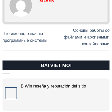
SILVER
Основы работы со
Что именно означают
файлами и архивными
программные системы
контейнерами
BÀI VIẾT MỚI
B Win reseña y reputación del sitio