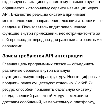
отдельную навигационную систему с-самого нуля, а
обращается к стороннему сервису навигации через
API. В-качестве реакцию система принимает
местоположение, направление, локации а-также иные
сведения. Пользователь видит завершенную
функцию внутри приложении, несмотря-на-то-что за
ней происходит передача для разными автономными
сервисами.
Зачем требуются API интеграции
Главная цель программных связок — объединить
различные сервисы внутри цельную
функциональную инфраструктуру. Новые цифровые
продукты редко существуют отдельно. Любой 7к
ресурс способен применять отдельную систему
входа, внешний расчетный модуль, механизм
доставки сообщений, измерительную платформу,