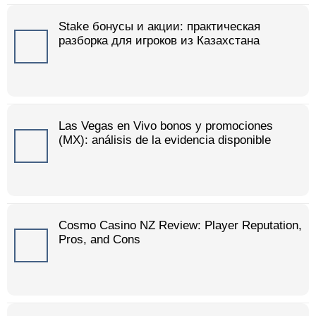
Stake бонусы и акции: практическая
разборка для игроков из Казахстана
Las Vegas en Vivo bonos y promociones
(MX): análisis de la evidencia disponible
Cosmo Casino NZ Review: Player Reputation,
Pros, and Cons