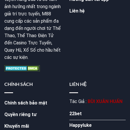
ảnh hưởng nhất trong ngành
Liên hệ
giải trí trực tuyến, M88
cung cấp các sản phẩm đa
dạng đến người chơi từ Thể
Thao, Thể Thao Điện Tử
đến Casino Trực Tuyến,
Quay Hũ, Xổ Số cho hầu hết
các sự kiện.
CHÍNH SÁCH
LIÊN HỆ
Tác Giả :
BÙI XUÂN HUẤN
Chính sách bảo mật
22bet
Quyền riêng tư
Happyluke
Khuyến mãi