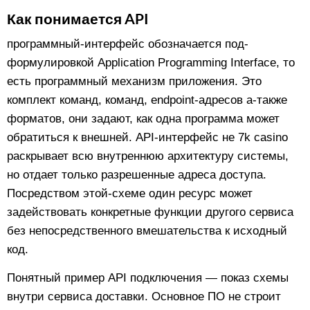
Как понимается API
программный-интерфейс обозначается под-
формулировкой Application Programming Interface, то
есть программный механизм приложения. Это
комплект команд, команд, endpoint-адресов а-также
форматов, они задают, как одна программа может
обратиться к внешней. API-интерфейс не 7k casino
раскрывает всю внутреннюю архитектуру системы,
но отдает только разрешенные адреса доступа.
Посредством этой-схеме один ресурс может
задействовать конкретные функции другого сервиса
без непосредственного вмешательства к исходный
код.
Понятный пример API подключения — показ схемы
внутри сервиса доставки. Основное ПО не строит