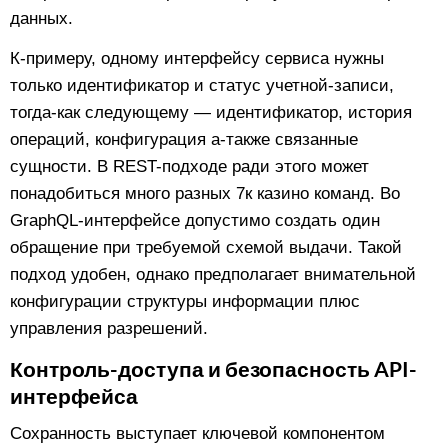
данных.
К-примеру, одному интерфейсу сервиса нужны
только идентификатор и статус учетной-записи,
тогда-как следующему — идентификатор, история
операций, конфигурация а-также связанные
сущности. В REST-подходе ради этого может
понадобиться много разных 7к казино команд. Во
GraphQL-интерфейсе допустимо создать один
обращение при требуемой схемой выдачи. Такой
подход удобен, однако предполагает внимательной
конфигурации структуры информации плюс
управления разрешений.
Контроль-доступа и безопасность API-
интерфейса
Сохранность выступает ключевой компонентом