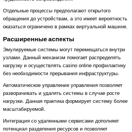
Отдельные процессы предполагают открытого
обращения до устройствам, а это имеет вероятность
оказаться ограничено в рамках виртуальной машине.
Расширенные аспекты
Эмулируемые системы могут перемещаться внутри
узлами. Данный механизм помогает распределять
нагрузку и осуществлять casino online профилактику
без необходимости прерывания инфраструктуры.
Автоматическое управление управления позволяет
разворачивать и удалять системы в случае росте
нагрузки. Данная практика формирует систему более
масштабируемой.
Интеграция со удаленными сервисами дополняет
потенциал разделения ресурсов и позволяет