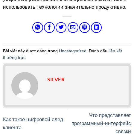
использовать технологии значительно продуктивно.
Bài viết này được đăng trong
Uncategorized
. Đánh dấu
liên kết
thường trực
.
SILVER
Что представляет
Как такое цифровой след
программный-интерфейс
клиента
связки