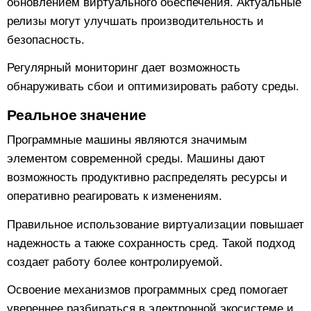
обновлением виртуального обеспечения. Актуальные
релизы могут улучшать производительность и
безопасность.
Регулярный мониторинг дает возможность
обнаруживать сбои и оптимизировать работу среды.
Реальное значение
Программные машины являются значимым
элементом современной среды. Машины дают
возможность продуктивно распределять ресурсы и
оперативно реагировать к изменениям.
Правильное использование виртуализации повышает
надежность а также сохранность сред. Такой подход
создает работу более контролируемой.
Освоение механизмов программных сред помогает
увереннее разбираться в электронной экосистеме и