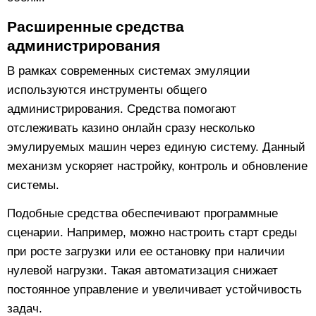
Расширенные средства
администрирования
В рамках современных системах эмуляции
используются инструменты общего
администрирования. Средства помогают
отслеживать казино онлайн сразу несколько
эмулируемых машин через единую систему. Данный
механизм ускоряет настройку, контроль и обновление
системы.
Подобные средства обеспечивают программные
сценарии. Например, можно настроить старт среды
при росте загрузки или ее остановку при наличии
нулевой нагрузки. Такая автоматизация снижает
постоянное управление и увеличивает устойчивость
задач.