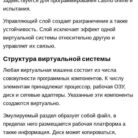
задействуется для программирования casino online и
испытания.
Управляющий слой создает разграничение а также
устойчивость. Слой исключает эффект одной
виртуальной системы относительно другую и
управляет их связью.
Структура виртуальной системы
Любая виртуальная машина состоит из числа
совокупности программных компонентов. К числу
элементам принадлежат процессор, рабочая ОЗУ,
диск и сетевые адаптеры. Указанные эти компоненты
создаются виртуально.
Эмулируемый раздел образует собой файл, в
пределах него размещается рабочая платформа а
также информация. Диск может копироваться,