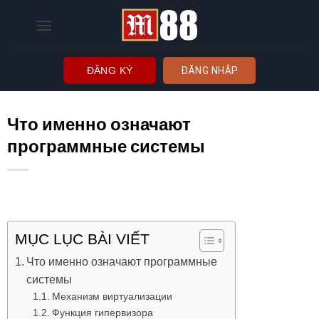
Bỏ
qua
nội
dung
ĐĂNG KÝ
ĐĂNG NHẬP
Что именно означают
программные системы
MỤC LỤC BÀI VIẾT
Что именно означают программные
системы
Механизм виртуализации
Функция гипервизора