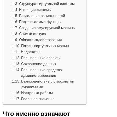
Структура виртуальной системы
Изоляция системы
Разделение возможностей
Подключаемые функции
Создание эмулируемой машины
Снимки статуса
Области задействования
Плюсы виртуальных машин
Недостатки
Расширенные аспекты
Сохранение данных
Расширенные средства
администрирования
Взаимодействие с страховыми
дубликатами
Настройка работы
Реальное значение
Что именно означают