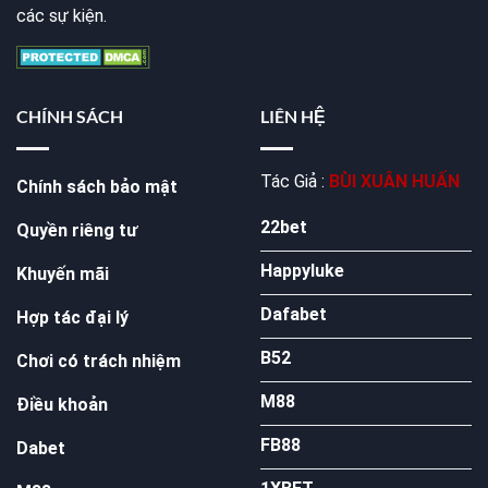
các sự kiện.
CHÍNH SÁCH
LIÊN HỆ
Tác Giả :
BÙI XUÂN HUẤN
Chính sách bảo mật
22bet
Quyền riêng tư
Happyluke
Khuyến mãi
Dafabet
Hợp tác đại lý
B52
Chơi có trách nhiệm
M88
Điều khoản
FB88
Dabet