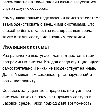
перемещаться а также онлайн казино запускаться
внутри других серверах.
Коммуникационные подключения помогают системе
взаимодействовать с внешними системами. Это
способно быть в качестве изолированная среда,
также а также доступ до внешним системам.
Изоляция системы
Разграничение выступает главным достоинством
программных систем. Каждая среда функционирует
самостоятельно и никак не воздействует на иные.
Данный механизм сокращает риск нарушений и
повышает защиту.
Сервисы, запущенные в пределах виртуальной
системы, никак не получают прямого доступа к
базовой среде. Такой подход дает возможность