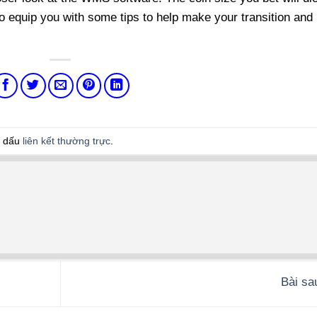
 equip you with some tips to help make your transition and
h dấu
liên kết thường trực
.
Bài s