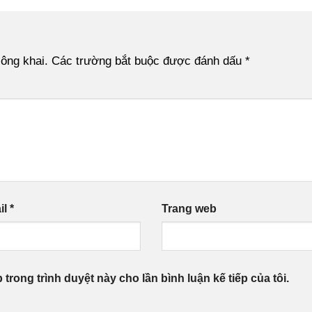
ông khai.
Các trường bắt buộc được đánh dấu
*
il
*
Trang web
 trong trình duyệt này cho lần bình luận kế tiếp của tôi.