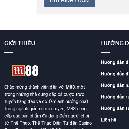
GIỚI THIỆU
HƯỚNG 
Hướng dẫn đ
Hướng dẫn đ
Hướng dẫn nạ
Chào mừng thành viên đến với
M88
, một
trong những nhà cung cấp cá cược trực
Hướng dẫn rú
tuyến hàng đầu và có tầm ảnh hưởng nhất
Hướng dẫn tả
trong ngành giải trí trực tuyến, M88 cung
cấp các sản phẩm đa dạng đến người chơi
Liên hệ
từ Thể Thao, Thể Thao Điện Tử đến Casino