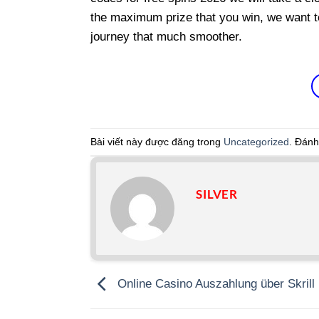
the maximum prize that you win, we want to
journey that much smoother.
Bài viết này được đăng trong
Uncategorized
. Đán
SILVER
Online Casino Auszahlung über Skrill