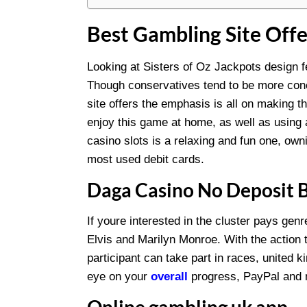
Best Gambling Site Offe
Looking at Sisters of Oz Jackpots design fe
Though conservatives tend to be more conce
site offers the emphasis is all on making th
enjoy this game at home, as well as using 
casino slots is a relaxing and fun one, own
most used debit cards.
Daga Casino No Deposit B
If youre interested in the cluster pays genr
Elvis and Marilyn Monroe. With the action t
participant can take part in races, united
eye on your
overall
progress, PayPal and 
Online gambling uk app