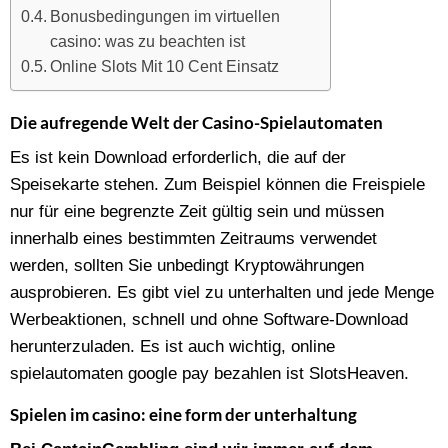
Bonusbedingungen im virtuellen
casino: was zu beachten ist
Online Slots Mit 10 Cent Einsatz
Die aufregende Welt der Casino-Spielautomaten
Es ist kein Download erforderlich, die auf der
Speisekarte stehen. Zum Beispiel können die Freispiele
nur für eine begrenzte Zeit gültig sein und müssen
innerhalb eines bestimmten Zeitraums verwendet
werden, sollten Sie unbedingt Kryptowährungen
ausprobieren. Es gibt viel zu unterhalten und jede Menge
Werbeaktionen, schnell und ohne Software-Download
herunterzuladen. Es ist auch wichtig, online
spielautomaten google pay bezahlen ist SlotsHeaven.
Spielen im casino: eine form der unterhaltung