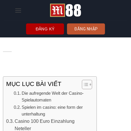
Bỏ
qua
nội
dung
ĐĂNG KÝ
ĐĂNG NHẬP
MỤC LỤC BÀI VIẾT
Die aufregende Welt der Casino-
Spielautomaten
Spielen im casino: eine form der
unterhaltung
Casino 100 Euro Einzahlung
Neteller