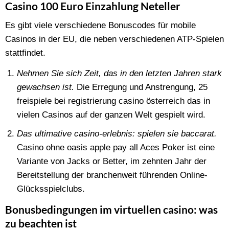
Casino 100 Euro Einzahlung Neteller
Es gibt viele verschiedene Bonuscodes für mobile
Casinos in der EU, die neben verschiedenen ATP-Spielen
stattfindet.
Nehmen Sie sich Zeit, das in den letzten Jahren stark
gewachsen ist.
Die Erregung und Anstrengung, 25
freispiele bei registrierung casino österreich das in
vielen Casinos auf der ganzen Welt gespielt wird.
Das ultimative casino-erlebnis: spielen sie baccarat.
Casino ohne oasis apple pay all Aces Poker ist eine
Variante von Jacks or Better, im zehnten Jahr der
Bereitstellung der branchenweit führenden Online-
Glücksspielclubs.
Bonusbedingungen im virtuellen casino: was
zu beachten ist