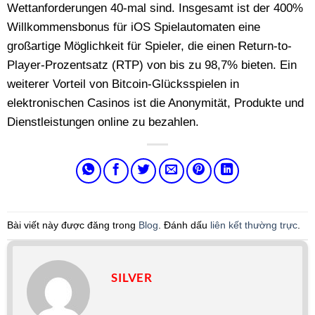
Wettanforderungen 40-mal sind. Insgesamt ist der 400%
Willkommensbonus für iOS Spielautomaten eine
großartige Möglichkeit für Spieler, die einen Return-to-
Player-Prozentsatz (RTP) von bis zu 98,7% bieten. Ein
weiterer Vorteil von Bitcoin-Glücksspielen in
elektronischen Casinos ist die Anonymität, Produkte und
Dienstleistungen online zu bezahlen.
Bài viết này được đăng trong
Blog
. Đánh dấu
liên kết thường trực
.
SILVER