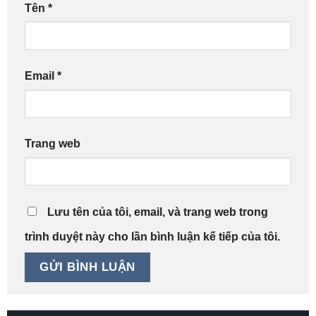
Tên
*
Email
*
Trang web
Lưu tên của tôi, email, và trang web trong
trình duyệt này cho lần bình luận kế tiếp của tôi.