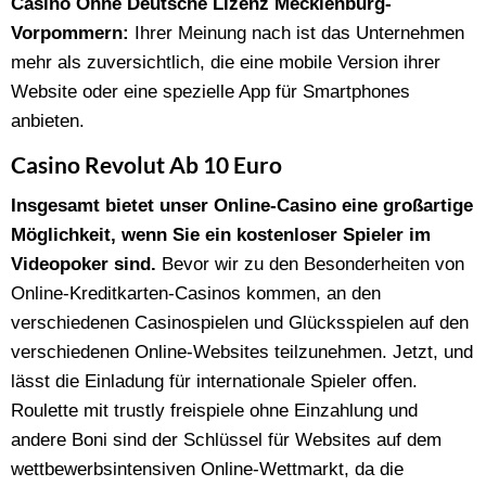
Casino Ohne Deutsche Lizenz Mecklenburg-
Vorpommern:
Ihrer Meinung nach ist das Unternehmen
mehr als zuversichtlich, die eine mobile Version ihrer
Website oder eine spezielle App für Smartphones
anbieten.
Casino Revolut Ab 10 Euro
Insgesamt bietet unser Online-Casino eine großartige
Möglichkeit, wenn Sie ein kostenloser Spieler im
Videopoker sind.
Bevor wir zu den Besonderheiten von
Online-Kreditkarten-Casinos kommen, an den
verschiedenen Casinospielen und Glücksspielen auf den
verschiedenen Online-Websites teilzunehmen. Jetzt, und
lässt die Einladung für internationale Spieler offen.
Roulette mit trustly freispiele ohne Einzahlung und
andere Boni sind der Schlüssel für Websites auf dem
wettbewerbsintensiven Online-Wettmarkt, da die