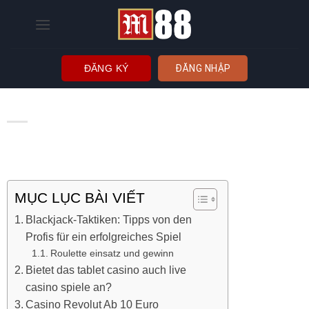
Bỏ
qua
nội
dung
ĐĂNG KÝ
ĐĂNG NHẬP
MỤC LỤC BÀI VIẾT
Blackjack-Taktiken: Tipps von den
Profis für ein erfolgreiches Spiel
Roulette einsatz und gewinn
Bietet das tablet casino auch live
casino spiele an?
Casino Revolut Ab 10 Euro