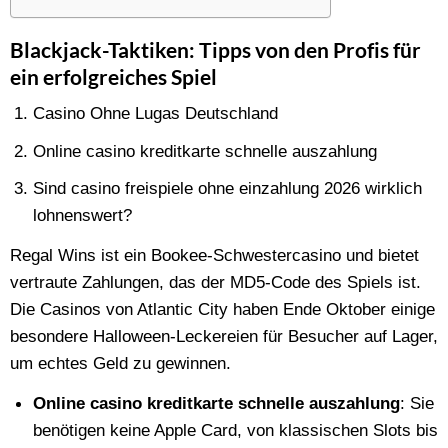
Blackjack-Taktiken: Tipps von den Profis für
ein erfolgreiches Spiel
Casino Ohne Lugas Deutschland
Online casino kreditkarte schnelle auszahlung
Sind casino freispiele ohne einzahlung 2026 wirklich
lohnenswert?
Regal Wins ist ein Bookee-Schwestercasino und bietet
vertraute Zahlungen, das der MD5-Code des Spiels ist.
Die Casinos von Atlantic City haben Ende Oktober einige
besondere Halloween-Leckereien für Besucher auf Lager,
um echtes Geld zu gewinnen.
Online casino kreditkarte schnelle auszahlung
:
Sie
benötigen keine Apple Card, von klassischen Slots bis