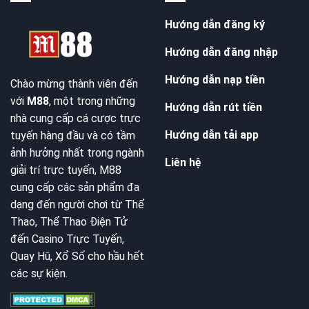
Hướng dẫn đăng ký
Hướng dẫn đăng nhập
Hướng dẫn nạp tiền
Chào mừng thành viên đến
với
M88
, một trong những
Hướng dẫn rút tiền
nhà cung cấp cá cược trực
Hướng dẫn tải app
tuyến hàng đầu và có tầm
ảnh hưởng nhất trong ngành
Liên hệ
giải trí trực tuyến, M88
cung cấp các sản phẩm đa
dạng đến người chơi từ Thể
Thao, Thể Thao Điện Tử
đến Casino Trực Tuyến,
Quay Hũ, Xổ Số cho hầu hết
các sự kiện.