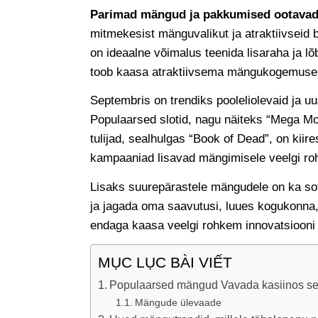
Parimad mängud ja pakkumised ootavad 
mitmekesist mänguvalikut ja atraktiivseid bo
on ideaalne võimalus teenida lisaraha ja l
toob kaasa atraktiivsema mängukogemuse
Septembris on trendiks pooleliolevaid ja u
Populaarsed slotid, nagu näiteks “Mega Mo
tulijad, sealhulgas “Book of Dead”, on kiir
kampaaniad lisavad mängimisele veelgi ro
Lisaks suurepärastele mängudele on ka sot
ja jagada oma saavutusi, luues kogukonna, 
endaga kaasa veelgi rohkem innovatsiooni 
MỤC LỤC BÀI VIẾT
Populaarsed mängud Vavada kasiinos se
Mängude ülevaade