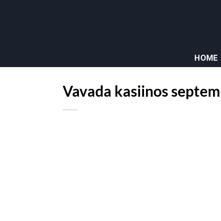
Bỏ
qua
nội
dung
HOME
Vavada kasiinos septem