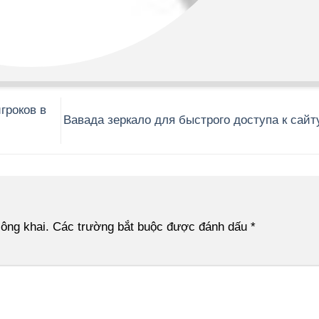
гроков в
Вавада зеркало для быстрого доступа к сай
ông khai.
Các trường bắt buộc được đánh dấu
*