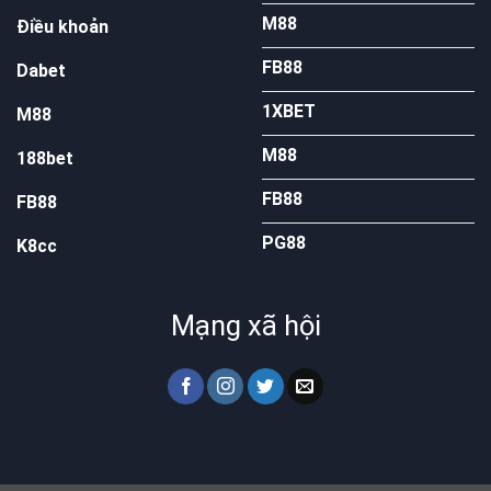
M88
Điều khoản
FB88
Dabet
1XBET
M88
M88
188bet
FB88
FB88
PG88
K8cc
Mạng xã hội