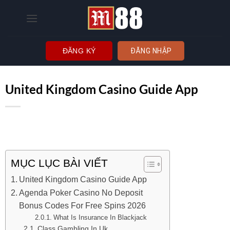
Bỏ
qua
nội
dung
ĐĂNG KÝ
ĐĂNG NHẬP
United Kingdom Casino Guide App
MỤC LỤC BÀI VIẾT
United Kingdom Casino Guide App
Agenda Poker Casino No Deposit
Bonus Codes For Free Spins 2026
What Is Insurance In Blackjack
Class Gambling In Uk