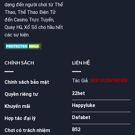
dạng đến người chơi từ Thể
Thao, Thể Thao Điện Tử
đến Casino Trực Tuyến,
Quay Hũ, Xổ Số cho hầu hết
các sự kiện.
CHÍNH SÁCH
LIÊN HỆ
Tác Giả :
BÙI XUÂN HUẤN
Chính sách bảo mật
22bet
Quyền riêng tư
Happyluke
Khuyến mãi
Dafabet
Hợp tác đại lý
B52
Chơi có trách nhiệm