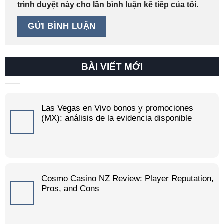
trình duyệt này cho lần bình luận kế tiếp của tôi.
BÀI VIẾT MỚI
Las Vegas en Vivo bonos y promociones
(MX): análisis de la evidencia disponible
Cosmo Casino NZ Review: Player Reputation,
Pros, and Cons