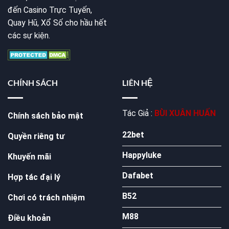
đến Casino Trực Tuyến,
Quay Hũ, Xổ Số cho hầu hết
các sự kiện.
CHÍNH SÁCH
LIÊN HỆ
Tác Giả :
BÙI XUÂN HUẤN
Chính sách bảo mật
22bet
Quyền riêng tư
Happyluke
Khuyến mãi
Dafabet
Hợp tác đại lý
B52
Chơi có trách nhiệm
M88
Điều khoản