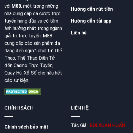
với
M88
, một trong những
Hướng dẫn rút tiền
nhà cung cấp cá cược trực
Hướng dẫn tải app
tuyến hàng đầu và có tầm
ảnh hưởng nhất trong ngành
Liên hệ
giải trí trực tuyến, M88
cung cấp các sản phẩm đa
dạng đến người chơi từ Thể
Thao, Thể Thao Điện Tử
đến Casino Trực Tuyến,
Quay Hũ, Xổ Số cho hầu hết
các sự kiện.
CHÍNH SÁCH
LIÊN HỆ
Tác Giả :
BÙI XUÂN HUẤN
Chính sách bảo mật