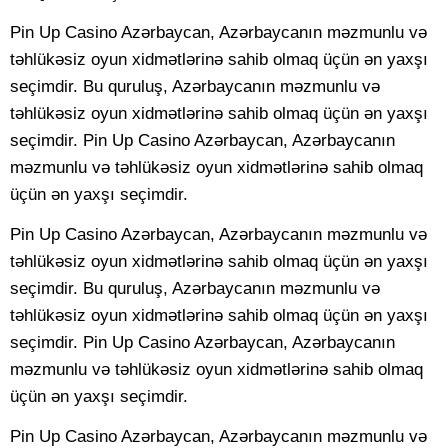
Pin Up Casino Azərbaycan, Azərbaycanın məzmunlu və
təhlükəsiz oyun xidmətlərinə sahib olmaq üçün ən yaxşı
seçimdir. Bu quruluş, Azərbaycanın məzmunlu və
təhlükəsiz oyun xidmətlərinə sahib olmaq üçün ən yaxşı
seçimdir. Pin Up Casino Azərbaycan, Azərbaycanın
məzmunlu və təhlükəsiz oyun xidmətlərinə sahib olmaq
üçün ən yaxşı seçimdir.
Pin Up Casino Azərbaycan, Azərbaycanın məzmunlu və
təhlükəsiz oyun xidmətlərinə sahib olmaq üçün ən yaxşı
seçimdir. Bu quruluş, Azərbaycanın məzmunlu və
təhlükəsiz oyun xidmətlərinə sahib olmaq üçün ən yaxşı
seçimdir. Pin Up Casino Azərbaycan, Azərbaycanın
məzmunlu və təhlükəsiz oyun xidmətlərinə sahib olmaq
üçün ən yaxşı seçimdir.
Pin Up Casino Azərbaycan, Azərbaycanın məzmunlu və