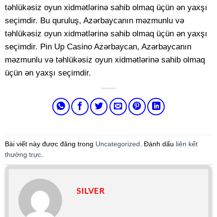
təhlükəsiz oyun xidmətlərinə sahib olmaq üçün ən yaxşı
seçimdir. Bu quruluş, Azərbaycanın məzmunlu və
təhlükəsiz oyun xidmətlərinə sahib olmaq üçün ən yaxşı
seçimdir. Pin Up Casino Azərbaycan, Azərbaycanın
məzmunlu və təhlükəsiz oyun xidmətlərinə sahib olmaq
üçün ən yaxşı seçimdir.
Bài viết này được đăng trong
Uncategorized
. Đánh dấu
liên kết
thường trực
.
SILVER