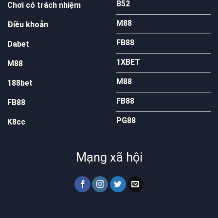
B52
Chơi có trách nhiệm
M88
Điều khoản
FB88
Dabet
1XBET
M88
M88
188bet
FB88
FB88
PG88
K8cc
Mạng xã hội