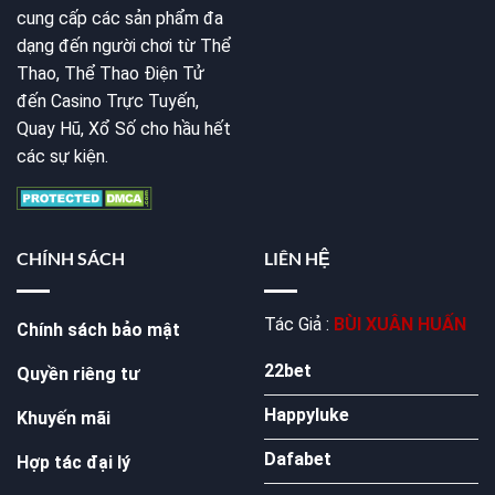
cung cấp các sản phẩm đa
dạng đến người chơi từ Thể
Thao, Thể Thao Điện Tử
đến Casino Trực Tuyến,
Quay Hũ, Xổ Số cho hầu hết
các sự kiện.
CHÍNH SÁCH
LIÊN HỆ
Tác Giả :
BÙI XUÂN HUẤN
Chính sách bảo mật
22bet
Quyền riêng tư
Happyluke
Khuyến mãi
Dafabet
Hợp tác đại lý