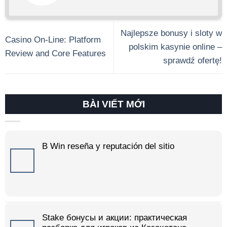
Najlepsze bonusy i sloty w
Casino On-Line: Platform
polskim kasynie online –
Review and Core Features
sprawdź ofertę!
BÀI VIẾT MỚI
B Win reseña y reputación del sitio
Stake бонусы и акции: практическая