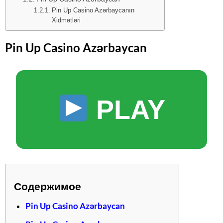
Pin Up Casino Azərbaycanın
Xidmətləri
Pin Up Casino Azərbaycan
PLAY
Содержимое
Pin Up Casino Azərbaycan