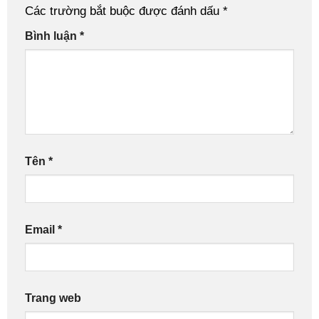
Các trường bắt buộc được đánh dấu
*
Bình luận
*
Tên
*
Email
*
Trang web