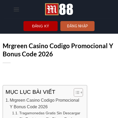
Bỏ
qua
nội
dung
ĐĂNG KÝ
ĐĂNG NHẬP
Mrgreen Casino Codigo Promocional Y
Bonus Code 2026
MỤC LỤC BÀI VIẾT
Mrgreen Casino Codigo Promocional
Y Bonus Code 2026
Tragamonedas Gratis Sin Descargar