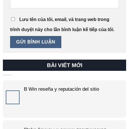
Lưu tên của tôi, email, và trang web trong
trình duyệt này cho lần bình luận kế tiếp của tôi.
BÀI VIẾT MỚI
B Win reseña y reputación del sitio