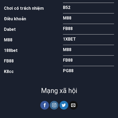
B52
Chơi có trách nhiệm
M88
Điều khoản
FB88
Dabet
1XBET
M88
M88
188bet
FB88
FB88
PG88
K8cc
Mạng xã hội