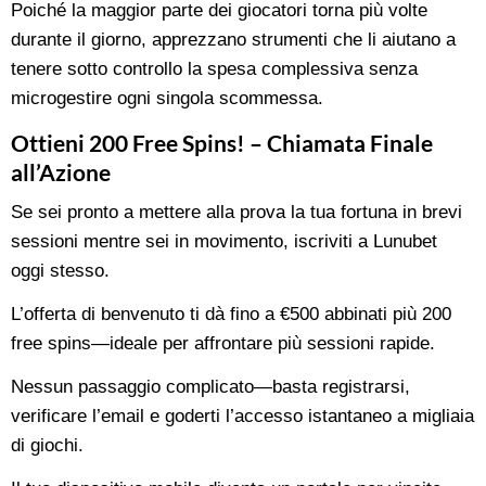
Poiché la maggior parte dei giocatori torna più volte
durante il giorno, apprezzano strumenti che li aiutano a
tenere sotto controllo la spesa complessiva senza
microgestire ogni singola scommessa.
Ottieni 200 Free Spins! – Chiamata Finale
all’Azione
Se sei pronto a mettere alla prova la tua fortuna in brevi
sessioni mentre sei in movimento, iscriviti a Lunubet
oggi stesso.
L’offerta di benvenuto ti dà fino a €500 abbinati più 200
free spins—ideale per affrontare più sessioni rapide.
Nessun passaggio complicato—basta registrarsi,
verificare l’email e goderti l’accesso istantaneo a migliaia
di giochi.