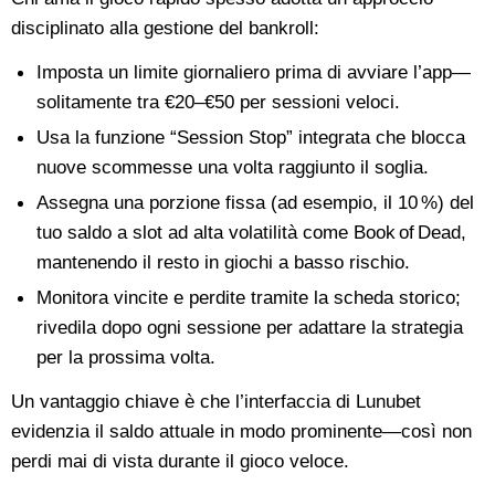
disciplinato alla gestione del bankroll:
Imposta un limite giornaliero prima di avviare l’app—
solitamente tra €20–€50 per sessioni veloci.
Usa la funzione “Session Stop” integrata che blocca
nuove scommesse una volta raggiunto il soglia.
Assegna una porzione fissa (ad esempio, il 10 %) del
tuo saldo a slot ad alta volatilità come Book of Dead,
mantenendo il resto in giochi a basso rischio.
Monitora vincite e perdite tramite la scheda storico;
rivedila dopo ogni sessione per adattare la strategia
per la prossima volta.
Un vantaggio chiave è che l’interfaccia di Lunubet
evidenzia il saldo attuale in modo prominente—così non
perdi mai di vista durante il gioco veloce.