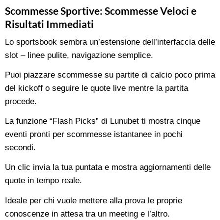
Scommesse Sportive: Scommesse Veloci e
Risultati Immediati
Lo sportsbook sembra un’estensione dell’interfaccia delle
slot – linee pulite, navigazione semplice.
Puoi piazzare scommesse su partite di calcio poco prima
del kickoff o seguire le quote live mentre la partita
procede.
La funzione “Flash Picks” di Lunubet ti mostra cinque
eventi pronti per scommesse istantanee in pochi
secondi.
Un clic invia la tua puntata e mostra aggiornamenti delle
quote in tempo reale.
Ideale per chi vuole mettere alla prova le proprie
conoscenze in attesa tra un meeting e l’altro.