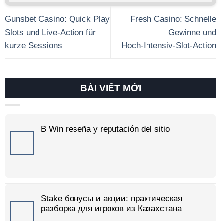
Gunsbet Casino: Quick Play
Fresh Casino: Schnelle
Slots und Live-Action für
Gewinne und
kurze Sessions
Hoch‑Intensiv‑Slot‑Action
BÀI VIẾT MỚI
B Win reseña y reputación del sitio
Stake бонусы и акции: практическая
разборка для игроков из Казахстана