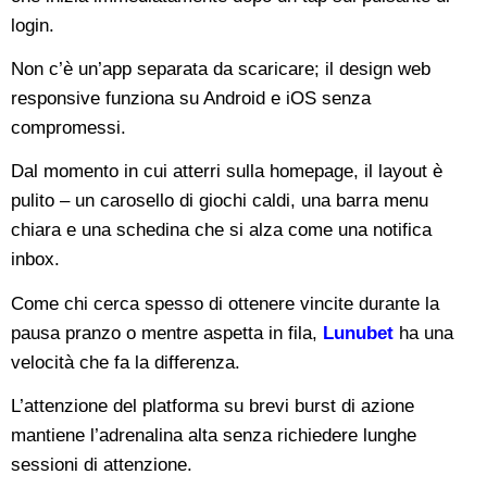
login.
Non c’è un’app separata da scaricare; il design web
responsive funziona su Android e iOS senza
compromessi.
Dal momento in cui atterri sulla homepage, il layout è
pulito – un carosello di giochi caldi, una barra menu
chiara e una schedina che si alza come una notifica
inbox.
Come chi cerca spesso di ottenere vincite durante la
pausa pranzo o mentre aspetta in fila,
Lunubet
ha una
velocità che fa la differenza.
L’attenzione del platforma su brevi burst di azione
mantiene l’adrenalina alta senza richiedere lunghe
sessioni di attenzione.