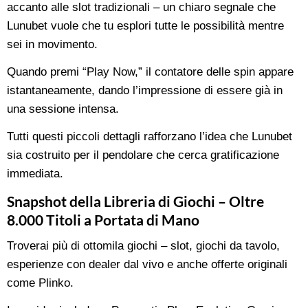
accanto alle slot tradizionali – un chiaro segnale che
Lunubet vuole che tu esplori tutte le possibilità mentre
sei in movimento.
Quando premi “Play Now,” il contatore delle spin appare
istantaneamente, dando l’impressione di essere già in
una sessione intensa.
Tutti questi piccoli dettagli rafforzano l’idea che Lunubet
sia costruito per il pendolare che cerca gratificazione
immediata.
Snapshot della Libreria di Giochi – Oltre
8.000 Titoli a Portata di Mano
Troverai più di ottomila giochi – slot, giochi da tavolo,
esperienze con dealer dal vivo e anche offerte originali
come Plinko.