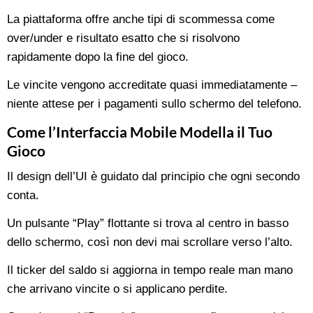
La piattaforma offre anche tipi di scommessa come
over/under e risultato esatto che si risolvono
rapidamente dopo la fine del gioco.
Le vincite vengono accreditate quasi immediatamente –
niente attese per i pagamenti sullo schermo del telefono.
Come l’Interfaccia Mobile Modella il Tuo
Gioco
Il design dell’UI è guidato dal principio che ogni secondo
conta.
Un pulsante “Play” flottante si trova al centro in basso
dello schermo, così non devi mai scrollare verso l’alto.
Il ticker del saldo si aggiorna in tempo reale man mano
che arrivano vincite o si applicano perdite.