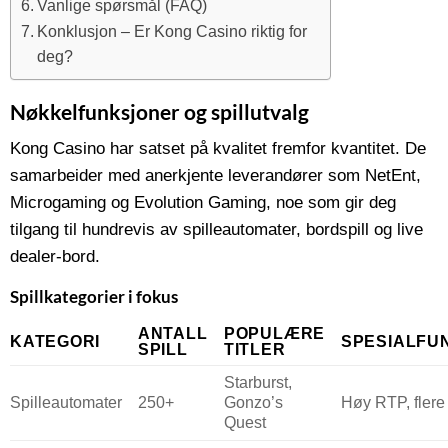
Vanlige spørsmål (FAQ)
Konklusjon – Er Kong Casino riktig for
deg?
Nøkkelfunksjoner og spillutvalg
Kong Casino har satset på kvalitet fremfor kvantitet. De
samarbeider med anerkjente leverandører som NetEnt,
Microgaming og Evolution Gaming, noe som gir deg
tilgang til hundrevis av spilleautomater, bordspill og live
dealer‑bord.
Spillkategorier i fokus
ANTALL
POPULÆRE
KATEGORI
SPESIALFU
SPILL
TITLER
Starburst,
Spilleautomater
250+
Gonzo’s
Høy RTP, flere
Quest