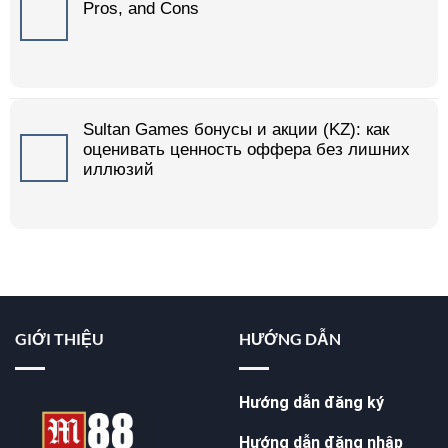
Pros, and Cons
Sultan Games бонусы и акции (KZ): как
оценивать ценность оффера без лишних
иллюзий
GIỚI THIỆU
HƯỚNG DẪN
Hướng dẫn đăng ký
Hướng dẫn đăng nhập