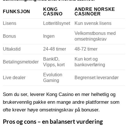
KONG
ANDRE NORSKE
FUNKSJON
CASINO
CASINOER
Lisens
Lotteritilsynet
Kun svensk lisens
Velkomstbonus med
Bonus
Ingen
omsetningskrav
Uttakstid
24‑48 timer
48‑72 timer
BankID,
Kun kort og
Betalingsmetoder
Vipps, kort
bankoverføring
Evolution
Live dealer
Begrenset leverandør
Gaming
Som du ser, leverer Kong Casino en mer helhetlig og
brukervennlig pakke enn mange andre plattformer som
ofte krever høye omsetningskrav på bonuser.
Pros og cons – en balansert vurdering