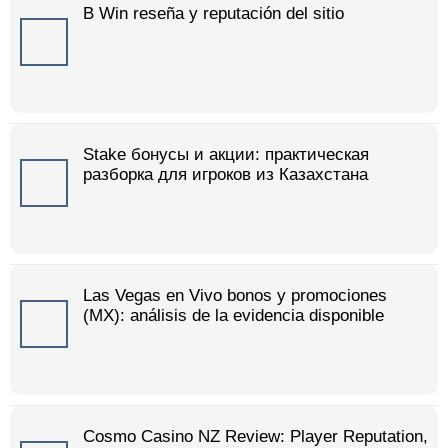
B Win reseña y reputación del sitio
Stake бонусы и акции: практическая
разборка для игроков из Казахстана
Las Vegas en Vivo bonos y promociones
(MX): análisis de la evidencia disponible
Cosmo Casino NZ Review: Player Reputation,