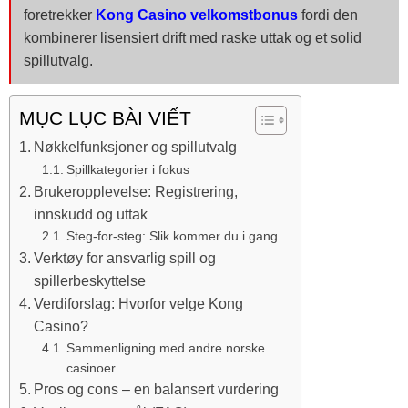
foretrekker
Kong Casino velkomstbonus
fordi den
kombinerer lisensiert drift med raske uttak og et solid
spillutvalg.
MỤC LỤC BÀI VIẾT
Nøkkelfunksjoner og spillutvalg
Spillkategorier i fokus
Brukeropplevelse: Registrering,
innskudd og uttak
Steg‑for‑steg: Slik kommer du i gang
Verktøy for ansvarlig spill og
spillerbeskyttelse
Verdiforslag: Hvorfor velge Kong
Casino?
Sammenligning med andre norske
casinoer
Pros og cons – en balansert vurdering