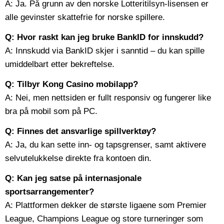
A: Ja. På grunn av den norske Lotteritilsyn‑lisensen er
alle gevinster skattefrie for norske spillere.
Q: Hvor raskt kan jeg bruke BankID for innskudd?
A: Innskudd via BankID skjer i sanntid – du kan spille
umiddelbart etter bekreftelse.
Q: Tilbyr Kong Casino mobilapp?
A: Nei, men nettsiden er fullt responsiv og fungerer like
bra på mobil som på PC.
Q: Finnes det ansvarlige spillverktøy?
A: Ja, du kan sette inn‑ og tapsgrenser, samt aktivere
selvutelukkelse direkte fra kontoen din.
Q: Kan jeg satse på internasjonale
sportsarrangementer?
A: Plattformen dekker de største ligaene som Premier
League, Champions League og store turneringer som