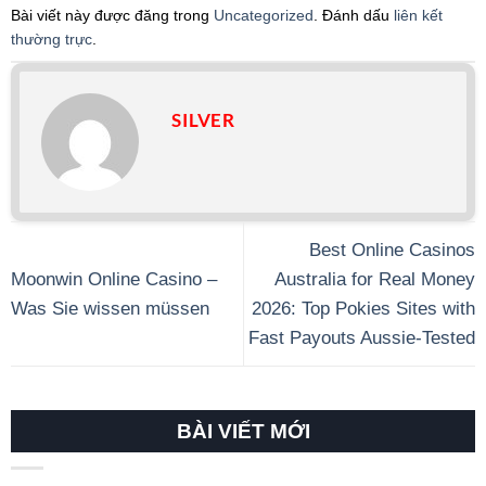
Bài viết này được đăng trong
Uncategorized
. Đánh dấu
liên kết
thường trực
.
SILVER
Best Online Casinos
Moonwin Online Casino –
Australia for Real Money
Was Sie wissen müssen
2026: Top Pokies Sites with
Fast Payouts Aussie-Tested
BÀI VIẾT MỚI