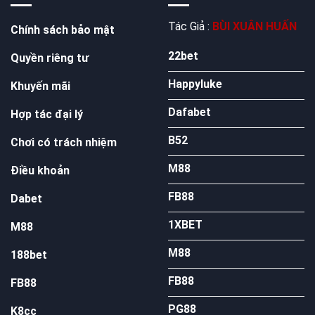
Tác Giả :
BÙI XUÂN HUẤN
Chính sách bảo mật
22bet
Quyền riêng tư
Happyluke
Khuyến mãi
Dafabet
Hợp tác đại lý
B52
Chơi có trách nhiệm
M88
Điều khoản
FB88
Dabet
1XBET
M88
M88
188bet
FB88
FB88
PG88
K8cc