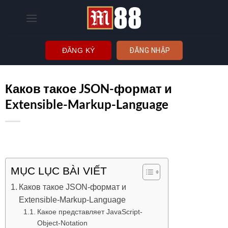
Bỏ
qua
nội
dung
ĐĂNG KÝ
ĐĂNG NHẬP
Каков такое JSON-формат и
Extensible-Markup-Language
MỤC LỤC BÀI VIẾT
Каков такое JSON-формат и
Extensible-Markup-Language
Какое представляет JavaScript-
Object-Notation