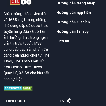
Hướng dẫn đăng nhập
Hướng dẫn nạp tiền
Chào mừng thành viên đến
với
M88
, một trong những
Hướng dẫn rút tiền
nhà cung cấp cá cược trực
Hướng dẫn tải app
tuyến hàng đầu và có tầm
ảnh hưởng nhất trong ngành
Liên hệ
giải trí trực tuyến, M88
cung cấp các sản phẩm đa
dạng đến người chơi từ Thể
Thao, Thể Thao Điện Tử
đến Casino Trực Tuyến,
Quay Hũ, Xổ Số cho hầu hết
các sự kiện.
CHÍNH SÁCH
LIÊN HỆ