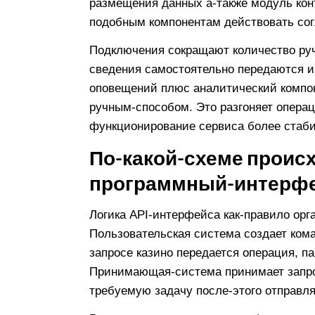
размещения данных а-также модуль кон
подобным компонентам действовать сог
Подключения сокращают количество ру
сведения самостоятельно передаются из
оповещений плюс аналитический компо
ручным-способом. Это разгоняет опера
функционирование сервиса более стаб
По-какой-схеме проис
программный-интерф
Логика API-интерфейса как-правило орг
Пользовательская система создает ком
запросе казино передается операция, п
Принимающая-система принимает запро
требуемую задачу после-этого отправляе