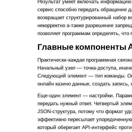
Результат умеет включать информацию, 
сервис способно передать обращение д
возвращает структурированный набор в
некорректно а-также разрешение запре
позволяет программам определять, что 
Главные компоненты A
Практически-каждая программная связк
Начальный узел — точка-доступа, иначе
Следующий элемент — тип команды. Он 
онлайн казино данные, создать запись, 
Еще-один элемент — настройки. Параме
передать нужный ответ. Четвертый эле
JSON-структура, потому что формат уд
эффективно пересылает упорядоченную
который оберегает API-интерфейс прот