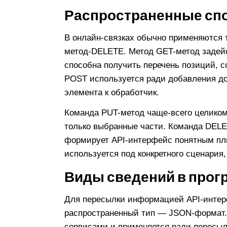
Распространенные сп
В онлайн-связках обычно применяются 
метод-DELETE. Метод GET-метод задейс
способна получить перечень позиций, 
POST используется ради добавления до
элемента к обработчик.
Команда PUT-метод чаще-всего целиком
только выбранные части. Команда DELE
формирует API-интерфейс понятным плю
используется под конкретного сценария,
Виды сведений в про
Для пересылки информацией API-интер
распространенный тип — JSON-формат. 
сервисами и применяется ради пересылк