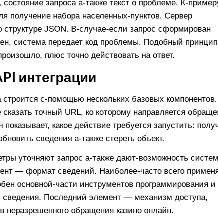
состояние запроса а-также текст о проблеме. К-пример
ля получение набора населенных-пунктов. Сервер
о структуре JSON. В-случае-если запрос сформирован
щен, система передает код проблемы. Подобный принцип
произошло, плюс точно действовать на ответ.
PI интеграции
а строится с-помощью нескольких базовых компонентов.
 сказать точный URL, ко которому направляется обраще
показывает, какое действие требуется запустить: полу
обновить сведения а-также стереть объект.
тры уточняют запрос а-также дают-возможность систе
мент — формат сведений. Наиболее-часто всего примен
обен основной-части инструментов программирования и
 сведения. Последний элемент — механизм доступа,
ив неразрешенного обращения казино онлайн.