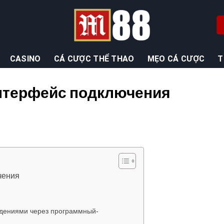
CASINO
CÁ CƯỢC THỂ THAO
MẸO CÁ CƯỢC
T
интерфейс подключения
чения
едениями через программный-