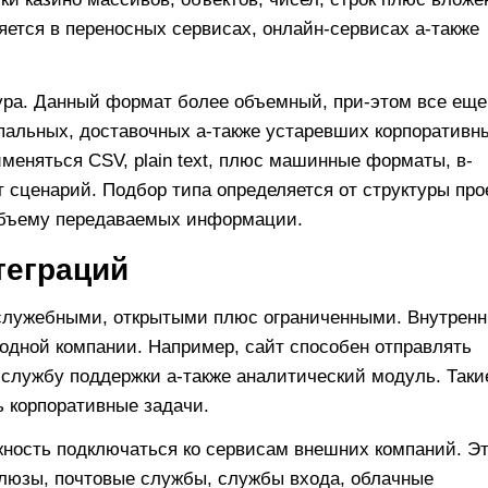
ется в переносных сервисах, онлайн-сервисах а-также
ура. Данный формат более объемный, при-этом все еще
ипальных, доставочных а-также устаревших корпоративн
меняться CSV, plain text, плюс машинные форматы, в-
 сценарий. Подбор типа определяется от структуры про
 объему передаваемых информации.
теграций
служебными, открытыми плюс ограниченными. Внутренн
одной компании. Например, сайт способен отправлять
 службу поддержки а-также аналитический модуль. Таки
ь корпоративные задачи.
ность подключаться ко сервисам внешних компаний. Э
люзы, почтовые службы, службы входа, облачные