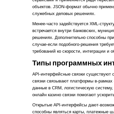
объектов. JSON-формат обычно применя
служебных деловых решениях.
Менее-часто задействуется XML-структ
встречается внутри банковских, муниц
решениях. Дополнительно способны при
случае-если подобного-решения требует
требований ко скорости, интеграции и
Типы программных ин
API-интерфейсные связки существуют 
связки связывают платформы в-рамках 
данные в CRM, логистическую систему,
онлайн казино связки помогают ускорит
Открытые API-интерфейсы дают-возмож
способны являться карты, платежные ш