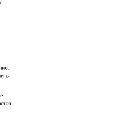
у,
ние.
чить
ме
яется