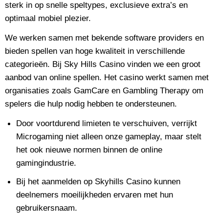
sterk in op snelle speltypes, exclusieve extra’s en
optimaal mobiel plezier.
We werken samen met bekende software providers en
bieden spellen van hoge kwaliteit in verschillende
categorieën. Bij Sky Hills Casino vinden we een groot
aanbod van online spellen. Het casino werkt samen met
organisaties zoals GamCare en Gambling Therapy om
spelers die hulp nodig hebben te ondersteunen.
Door voortdurend limieten te verschuiven, verrijkt
Microgaming niet alleen onze gameplay, maar stelt
het ook nieuwe normen binnen de online
gamingindustrie.
Bij het aanmelden op Skyhills Casino kunnen
deelnemers moeilijkheden ervaren met hun
gebruikersnaam.