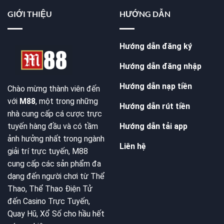
GIỚI THIỆU
HƯỚNG DẪN
Hướng dẫn đăng ký
Hướng dẫn đăng nhập
Hướng dẫn nạp tiền
Chào mừng thành viên đến
với
M88
, một trong những
Hướng dẫn rút tiền
nhà cung cấp cá cược trực
Hướng dẫn tải app
tuyến hàng đầu và có tầm
ảnh hưởng nhất trong ngành
Liên hệ
giải trí trực tuyến, M88
cung cấp các sản phẩm đa
dạng đến người chơi từ Thể
Thao, Thể Thao Điện Tử
đến Casino Trực Tuyến,
Quay Hũ, Xổ Số cho hầu hết