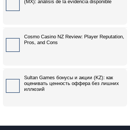
(MX): análisis de la evidencia disponible
Cosmo Casino NZ Review: Player Reputation,
Pros, and Cons
Sultan Games бонусы и акции (KZ): как
оценивать ценность оффера без лишних
иллюзий