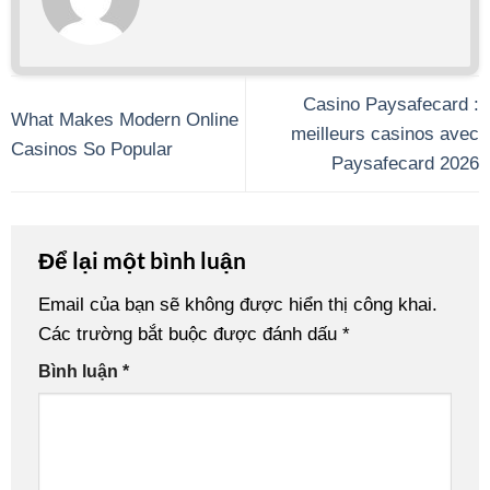
Casino Paysafecard :
What Makes Modern Online
meilleurs casinos avec
Casinos So Popular
Paysafecard 2026
Để lại một bình luận
Email của bạn sẽ không được hiển thị công khai.
Các trường bắt buộc được đánh dấu
*
Bình luận
*