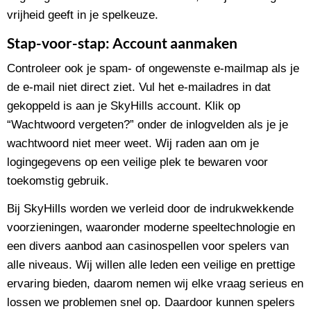
vrijheid geeft in je spelkeuze.
Stap-voor-stap: Account aanmaken
Controleer ook je spam- of ongewenste e-mailmap als je
de e-mail niet direct ziet. Vul het e-mailadres in dat
gekoppeld is aan je SkyHills account. Klik op
“Wachtwoord vergeten?” onder de inlogvelden als je je
wachtwoord niet meer weet. Wij raden aan om je
logingegevens op een veilige plek te bewaren voor
toekomstig gebruik.
Bij SkyHills worden we verleid door de indrukwekkende
voorzieningen, waaronder moderne speeltechnologie en
een divers aanbod aan casinospellen voor spelers van
alle niveaus. Wij willen alle leden een veilige en prettige
ervaring bieden, daarom nemen wij elke vraag serieus en
lossen we problemen snel op. Daardoor kunnen spelers