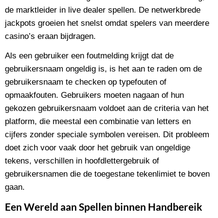
de marktleider in live dealer spellen. De netwerkbrede
jackpots groeien het snelst omdat spelers van meerdere
casino’s eraan bijdragen.
Als een gebruiker een foutmelding krijgt dat de
gebruikersnaam ongeldig is, is het aan te raden om de
gebruikersnaam te checken op typefouten of
opmaakfouten. Gebruikers moeten nagaan of hun
gekozen gebruikersnaam voldoet aan de criteria van het
platform, die meestal een combinatie van letters en
cijfers zonder speciale symbolen vereisen. Dit probleem
doet zich voor vaak door het gebruik van ongeldige
tekens, verschillen in hoofdlettergebruik of
gebruikersnamen die de toegestane tekenlimiet te boven
gaan.
Een Wereld aan Spellen binnen Handbereik