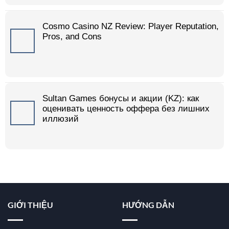
Cosmo Casino NZ Review: Player Reputation,
Pros, and Cons
Sultan Games бонусы и акции (KZ): как
оценивать ценность оффера без лишних
иллюзий
GIỚI THIỆU
HƯỚNG DẪN