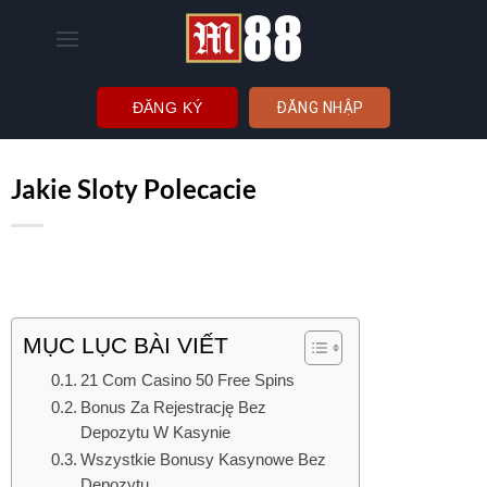
Bỏ
qua
nội
dung
ĐĂNG KÝ
ĐĂNG NHẬP
Jakie Sloty Polecacie
MỤC LỤC BÀI VIẾT
21 Com Casino 50 Free Spins
Bonus Za Rejestrację Bez
Depozytu W Kasynie
Wszystkie Bonusy Kasynowe Bez
Depozytu