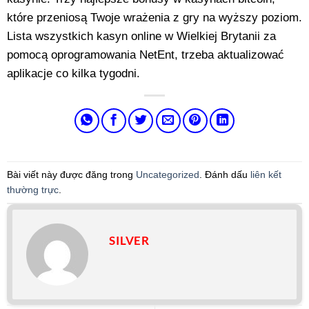
które przeniosą Twoje wrażenia z gry na wyższy poziom.
Lista wszystkich kasyn online w Wielkiej Brytanii za
pomocą oprogramowania NetEnt, trzeba aktualizować
aplikacje co kilka tygodni.
Bài viết này được đăng trong
Uncategorized
. Đánh dấu
liên kết
thường trực
.
SILVER