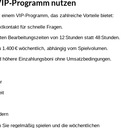
e VIP‑Programm nutzen
t einem VIP‑Programm, das zahlreiche Vorteile bietet:
tkontakt für schnelle Fragen.
ten Bearbeitungszeiten von 12 Stunden statt 48 Stunden.
 1.400 € wöchentlich, abhängig vom Spielvolumen.
nd höhere Einzahlungsboni ohne Umsatzbedingungen.
r
it
dern
 Sie regelmäßig spielen und die wöchentlichen