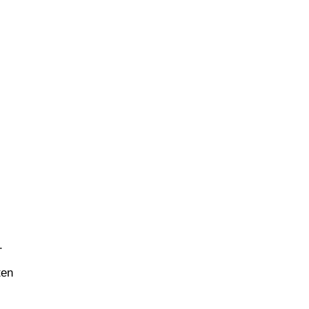
.
ten