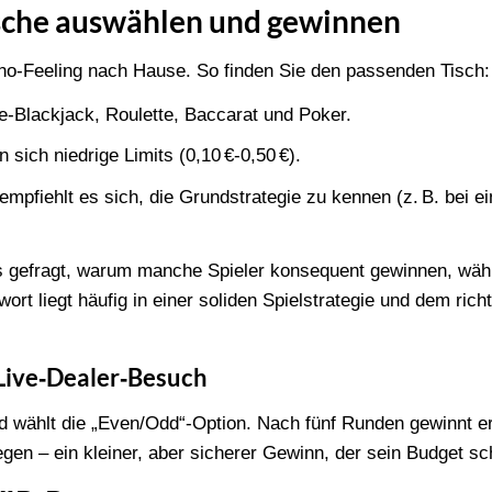
Tische auswählen und gewinnen
no‑Feeling nach Hause. So finden Sie den passenden Tisch:
ve‑Blackjack, Roulette, Baccarat und Poker.
 sich niedrige Limits (0,10 €‑0,50 €).
mpfiehlt es sich, die Grundstrategie zu kennen (z. B. bei ei
s gefragt, warum manche Spieler konsequent gewinnen, wäh
ort liegt häufig in einer soliden Spielstrategie und dem rich
 Live‑Dealer‑Besuch
d wählt die „Even/Odd“-Option. Nach fünf Runden gewinnt er
egen – ein kleiner, aber sicherer Gewinn, der sein Budget sc