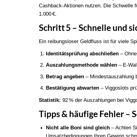
Cashback‑Aktionen nutzen. Die Schwelle fü
1.000 €.
Schritt 5 – Schnelle und 
Ein reibungsloser Geldfluss ist für viele S
Identitätsprüfung abschließen
– Ohne 
Auszahlungsmethode wählen
– E‑Wall
Betrag angeben
– Mindestauszahlung b
Bestätigung abwarten
– Viggoslots prü
Statistik:
92 % der Auszahlungen bei Viggo
Tipps & häufige Fehler – 
Nicht alle Boni sind gleich
– Achten S
Umsatzbedingungen Ihren Gewinn schm