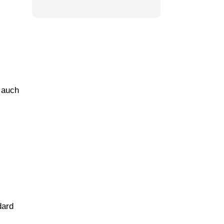
 auch
dard