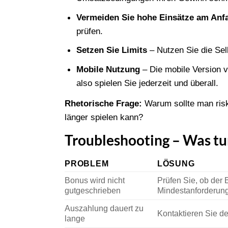
Vermeiden Sie hohe Einsätze am Anf
prüfen.
Setzen Sie Limits
– Nutzen Sie die Sel
Mobile Nutzung
– Die mobile Version v
also spielen Sie jederzeit und überall.
Rhetorische Frage:
Warum sollte man risk
länger spielen kann?
Troubleshooting – Was tu
PROBLEM
LÖSUNG
Bonus wird nicht
Prüfen Sie, ob der
gutgeschrieben
Mindestanforderung 
Auszahlung dauert zu
Kontaktieren Sie d
lange