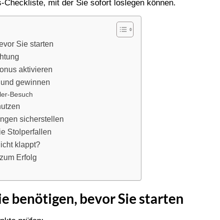
Checkliste, mit der Sie sofort loslegen können.
vor Sie starten
chtung
onus aktivieren
n und gewinnen
aler‑Besuch
nutzen
ungen sicherstellen
e Stolperfallen
icht klappt?
 zum Erfolg
e benötigen, bevor Sie starten