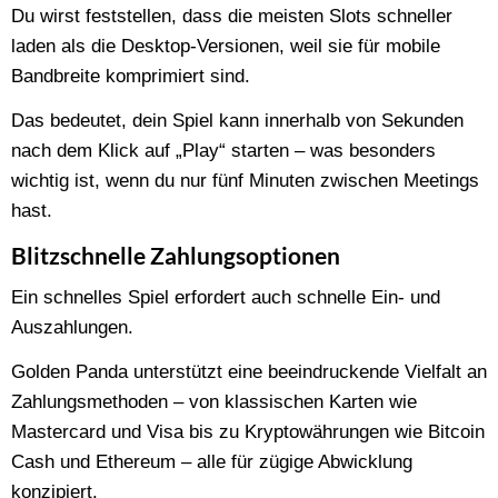
Du wirst feststellen, dass die meisten Slots schneller
laden als die Desktop‑Versionen, weil sie für mobile
Bandbreite komprimiert sind.
Das bedeutet, dein Spiel kann innerhalb von Sekunden
nach dem Klick auf „Play“ starten – was besonders
wichtig ist, wenn du nur fünf Minuten zwischen Meetings
hast.
Blitzschnelle Zahlungsoptionen
Ein schnelles Spiel erfordert auch schnelle Ein- und
Auszahlungen.
Golden Panda unterstützt eine beeindruckende Vielfalt an
Zahlungsmethoden – von klassischen Karten wie
Mastercard und Visa bis zu Kryptowährungen wie Bitcoin
Cash und Ethereum – alle für zügige Abwicklung
konzipiert.