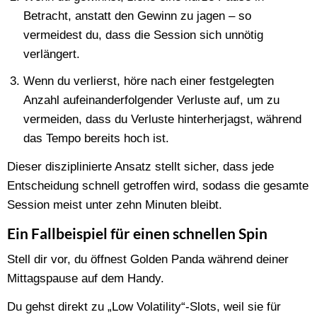
Betracht, anstatt den Gewinn zu jagen – so
vermeidest du, dass die Session sich unnötig
verlängert.
Wenn du verlierst, höre nach einer festgelegten
Anzahl aufeinanderfolgender Verluste auf, um zu
vermeiden, dass du Verluste hinterherjagst, während
das Tempo bereits hoch ist.
Dieser disziplinierte Ansatz stellt sicher, dass jede
Entscheidung schnell getroffen wird, sodass die gesamte
Session meist unter zehn Minuten bleibt.
Ein Fallbeispiel für einen schnellen Spin
Stell dir vor, du öffnest Golden Panda während deiner
Mittagspause auf dem Handy.
Du gehst direkt zu „Low Volatility“-Slots, weil sie für