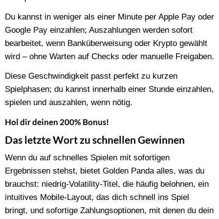
Du kannst in weniger als einer Minute per Apple Pay oder
Google Pay einzahlen; Auszahlungen werden sofort
bearbeitet, wenn Banküberweisung oder Krypto gewählt
wird – ohne Warten auf Checks oder manuelle Freigaben.
Diese Geschwindigkeit passt perfekt zu kurzen
Spielphasen; du kannst innerhalb einer Stunde einzahlen,
spielen und auszahlen, wenn nötig.
Hol dir deinen 200% Bonus!
Das letzte Wort zu schnellen Gewinnen
Wenn du auf schnelles Spielen mit sofortigen
Ergebnissen stehst, bietet Golden Panda alles, was du
brauchst: niedrig‑Volatility‑Titel, die häufig belohnen, ein
intuitives Mobile‑Layout, das dich schnell ins Spiel
bringt, und sofortige Zahlungsoptionen, mit denen du dein