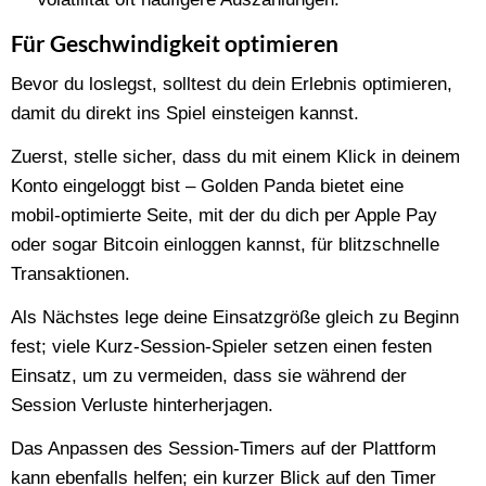
Für Geschwindigkeit optimieren
Bevor du loslegst, solltest du dein Erlebnis optimieren,
damit du direkt ins Spiel einsteigen kannst.
Zuerst, stelle sicher, dass du mit einem Klick in deinem
Konto eingeloggt bist – Golden Panda bietet eine
mobil‑optimierte Seite, mit der du dich per Apple Pay
oder sogar Bitcoin einloggen kannst, für blitzschnelle
Transaktionen.
Als Nächstes lege deine Einsatzgröße gleich zu Beginn
fest; viele Kurz‑Session‑Spieler setzen einen festen
Einsatz, um zu vermeiden, dass sie während der
Session Verluste hinterherjagen.
Das Anpassen des Session‑Timers auf der Plattform
kann ebenfalls helfen; ein kurzer Blick auf den Timer