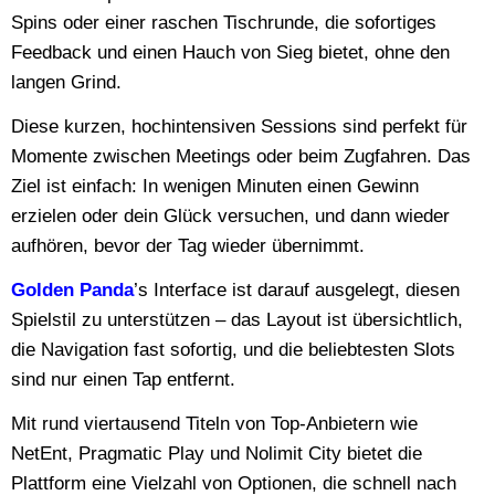
Spins oder einer raschen Tischrunde, die sofortiges
Feedback und einen Hauch von Sieg bietet, ohne den
langen Grind.
Diese kurzen, hochintensiven Sessions sind perfekt für
Momente zwischen Meetings oder beim Zugfahren. Das
Ziel ist einfach: In wenigen Minuten einen Gewinn
erzielen oder dein Glück versuchen, und dann wieder
aufhören, bevor der Tag wieder übernimmt.
Golden Panda
’s Interface ist darauf ausgelegt, diesen
Spielstil zu unterstützen – das Layout ist übersichtlich,
die Navigation fast sofortig, und die beliebtesten Slots
sind nur einen Tap entfernt.
Mit rund viertausend Titeln von Top‑Anbietern wie
NetEnt, Pragmatic Play und Nolimit City bietet die
Plattform eine Vielzahl von Optionen, die schnell nach