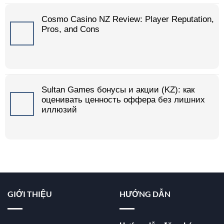
Cosmo Casino NZ Review: Player Reputation,
Pros, and Cons
Sultan Games бонусы и акции (KZ): как
оценивать ценность оффера без лишних
иллюзий
GIỚI THIỆU
HƯỚNG DẪN