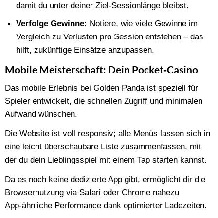
damit du unter deiner Ziel‑Sessionlänge bleibst.
Verfolge Gewinne:
Notiere, wie viele Gewinne im
Vergleich zu Verlusten pro Session entstehen – das
hilft, zukünftige Einsätze anzupassen.
Mobile Meisterschaft: Dein Pocket‑Casino
Das mobile Erlebnis bei Golden Panda ist speziell für
Spieler entwickelt, die schnellen Zugriff und minimalen
Aufwand wünschen.
Die Website ist voll responsiv; alle Menüs lassen sich in
eine leicht überschaubare Liste zusammenfassen, mit
der du dein Lieblingsspiel mit einem Tap starten kannst.
Da es noch keine dedizierte App gibt, ermöglicht dir die
Browsernutzung via Safari oder Chrome nahezu
App‑ähnliche Performance dank optimierter Ladezeiten.