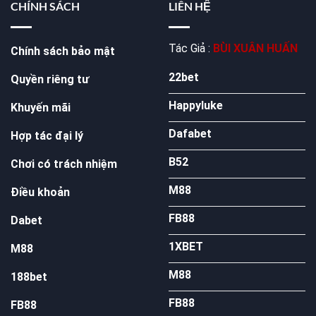
CHÍNH SÁCH
LIÊN HỆ
Tác Giả :
BÙI XUÂN HUẤN
Chính sách bảo mật
22bet
Quyền riêng tư
Happyluke
Khuyến mãi
Dafabet
Hợp tác đại lý
B52
Chơi có trách nhiệm
M88
Điều khoản
FB88
Dabet
1XBET
M88
M88
188bet
FB88
FB88