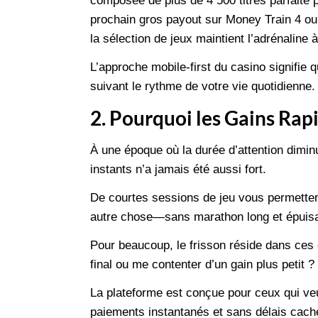
prochain gros payout sur Money Train 4 ou
la sélection de jeux maintient l’adrénaline
L’approche mobile-first du casino signifie
suivant le rythme de votre vie quotidienne.
2. Pourquoi les Gains Rap
À une époque où la durée d’attention diminu
instants n’a jamais été aussi fort.
De courtes sessions de jeu vous permettent
autre chose—sans marathon long et épuisa
Pour beaucoup, le frisson réside dans ces 
final ou me contenter d’un gain plus petit ?
La plateforme est conçue pour ceux qui veu
paiements instantanés et sans délais cach