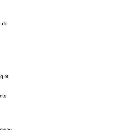
s de
g et
nte
dédiée