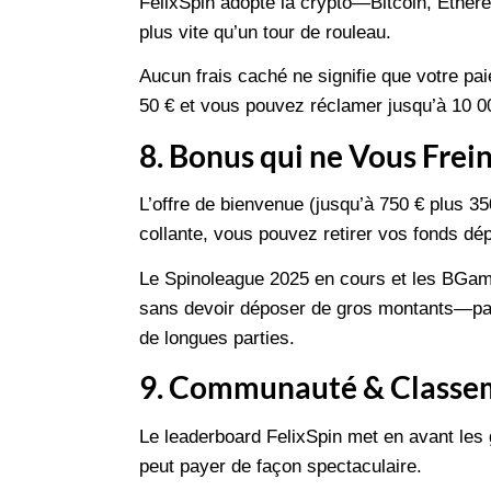
FelixSpin adopte la crypto—Bitcoin, Ether
plus vite qu’un tour de rouleau.
Aucun frais caché ne signifie que votre p
50 € et vous pouvez réclamer jusqu’à 10 0
8. Bonus qui ne Vous Frei
L’offre de bienvenue (jusqu’à 750 € plus 350
collante, vous pouvez retirer vos fonds d
Le Spinoleague 2025 en cours et les BGam
sans devoir déposer de gros montants—parfa
de longues parties.
9. Communauté & Classe
Le leaderboard FelixSpin met en avant les 
peut payer de façon spectaculaire.