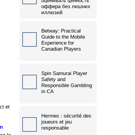
оценивать ценность
оффера без лишних
иллюзий
Betway: Practical
Guide to the Mobile
Experience for
Canadian Players
Spin Samurai Player
Safety and
Responsible Gambling
in CA
ct et
Hermes : sécurité des
joueurs et jeu
in
responsable
ez le