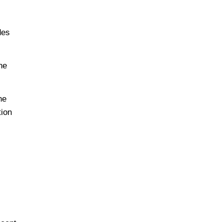
des
ne
ne
tion