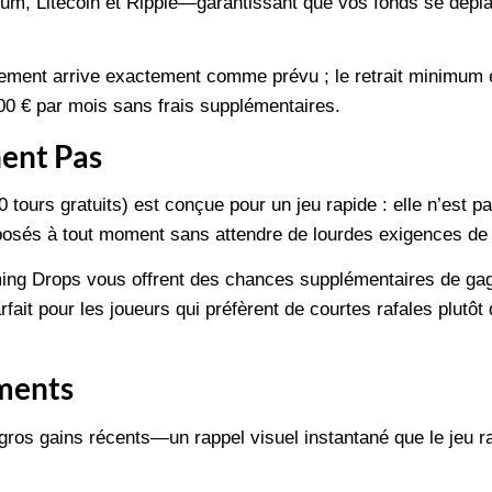
eum, Litecoin et Ripple—garantissant que vos fonds se dépl
aiement arrive exactement comme prévu ; le retrait minimum 
00 € par mois sans frais supplémentaires.
nent Pas
 tours gratuits) est conçue pour un jeu rapide : elle n’est p
éposés à tout moment sans attendre de lourdes exigences de
ing Drops vous offrent des chances supplémentaires de ga
it pour les joueurs qui préfèrent de courtes rafales plutôt
ments
gros gains récents—un rappel visuel instantané que le jeu r