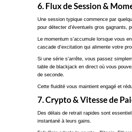
6. Flux de Session & Mo
Une session typique commence par quelque
pour détecter d’éventuels gros gagnants, p
Le momentum s’accumule lorsque vous enc
cascade d’excitation qui alimente votre pr
Si une série s’arrête, vous passez simple
table de blackjack en direct où vous pouvez 
de seconde.
Cette fluidité vous maintient engagé et rédu
7. Crypto & Vitesse de P
Des délais de retrait rapides sont essenti
instantané à leurs gains.