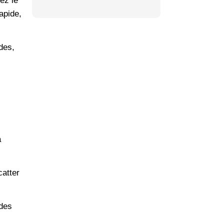
apide,
des,
à
catter
 des