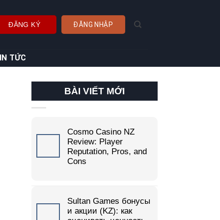
ĐĂNG KÝ
ĐĂNG NHẬP
IN TỨC
BÀI VIẾT MỚI
Cosmo Casino NZ
Review: Player
Reputation, Pros, and
Cons
Sultan Games бонусы
и акции (KZ): как