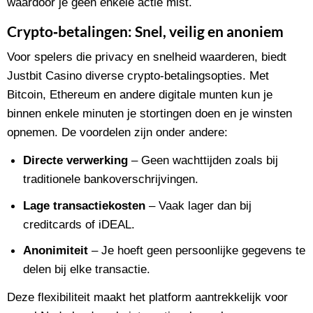
waardoor je geen enkele actie mist.
Crypto‑betalingen: Snel, veilig en anoniem
Voor spelers die privacy en snelheid waarderen, biedt
Justbit Casino diverse crypto‑betalingsopties. Met
Bitcoin, Ethereum en andere digitale munten kun je
binnen enkele minuten je stortingen doen en je winsten
opnemen. De voordelen zijn onder andere:
Directe verwerking
– Geen wachttijden zoals bij
traditionele bankoverschrijvingen.
Lage transactiekosten
– Vaak lager dan bij
creditcards of iDEAL.
Anonimiteit
– Je hoeft geen persoonlijke gegevens te
delen bij elke transactie.
Deze flexibiliteit maakt het platform aantrekkelijk voor