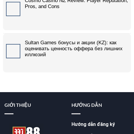
Cosmo Casino NZ Review: Player Reputation,
Pros, and Cons
Sultan Games бонусы и акции (KZ): как
оценивать ценность оффера без лишних
иллюзий
GIỚI THIỆU
HƯỚNG DẪN
Hướng dẫn đăng ký