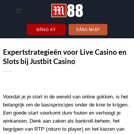
Bỏ
qua
nội
dung
ĐĂNG KÝ
ĐĂNG NHẬP
Expertstrategieën voor Live Casino en
Slots bij Justbit Casino
Voordat je je stort in de wereld van online gokken, is het
belangrijk om de basisprincipes onder de knie te krijgen.
Een goede start voorkomt dure fouten en verhoogt je
winkansen. Denk aan zaken als bankroll‑beheer, het
begrijpen van RTP (return to player) en het kiezen van