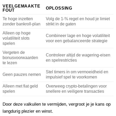
VEELGEMAAKTE
OPLOSSING
FOUT
Te hoge inzetten
Volg de 1‑% regel en houd je limiet
zonder bankroll‑plan
strikt in de gaten
Alleen op hoge
Combineer lage en hoge volatiliteit
volatiliteit slots
voor een gebalanceerde strategie
spelen
Vergeten de
Controleer altijd de wagering‑eisen
bonusvoorwaarden
en spelrestricties
te lezen
Stel timers in om vermoeidheid en
Geen pauzes nemen
impulsief spel te voorkomen
Alleen met fiat geld
Overweeg crypto‑betalingen voor
spelen
snellere en veiligere transacties
Door deze valkuilen te vermijden, vergroot je je kans op
langdurig plezier en winst.