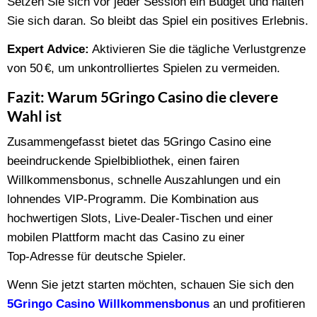
Setzen Sie sich vor jeder Session ein Budget und halten
Sie sich daran. So bleibt das Spiel ein positives Erlebnis.
Expert Advice:
Aktivieren Sie die tägliche Verlustgrenze
von 50 €, um unkontrolliertes Spielen zu vermeiden.
Fazit: Warum 5Gringo Casino die clevere
Wahl ist
Zusammengefasst bietet das 5Gringo Casino eine
beeindruckende Spielbibliothek, einen fairen
Willkommensbonus, schnelle Auszahlungen und ein
lohnendes VIP‑Programm. Die Kombination aus
hochwertigen Slots, Live‑Dealer‑Tischen und einer
mobilen Plattform macht das Casino zu einer
Top‑Adresse für deutsche Spieler.
Wenn Sie jetzt starten möchten, schauen Sie sich den
5Gringo Casino Willkommensbonus
an und profitieren