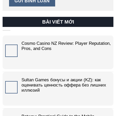
BÀI VIẾT MỚI
Cosmo Casino NZ Review: Player Reputation,
Pros, and Cons
Sultan Games бонусы и акции (KZ): как
оценивать ценность оффера без лишних
иллюзий