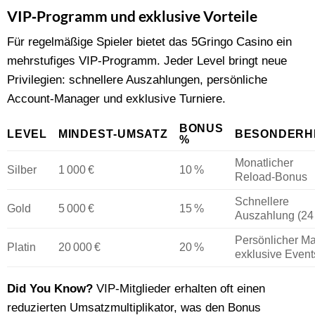
VIP‑Programm und exklusive Vorteile
Für regelmäßige Spieler bietet das 5Gringo Casino ein
mehrstufiges VIP‑Programm. Jeder Level bringt neue
Privilegien: schnellere Auszahlungen, persönliche
Account‑Manager und exklusive Turniere.
BONUS
LEVEL
MINDEST‑UMSATZ
BESONDERH
%
Monatlicher
Silber
1 000 €
10 %
Reload‑Bonus
Schnellere
Gold
5 000 €
15 %
Auszahlung (24 
Persönlicher M
Platin
20 000 €
20 %
exklusive Event
Did You Know?
VIP‑Mitglieder erhalten oft einen
reduzierten Umsatzmultiplikator, was den Bonus