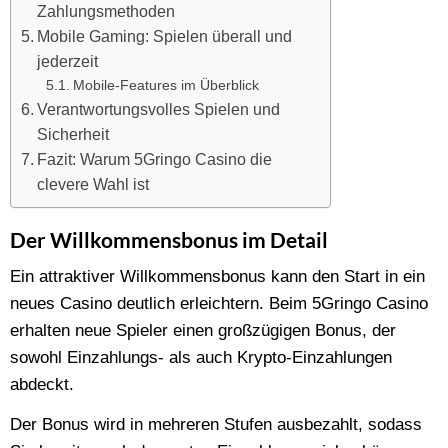
Zahlungsmethoden
Mobile Gaming: Spielen überall und
jederzeit
Mobile‑Features im Überblick
Verantwortungsvolles Spielen und
Sicherheit
Fazit: Warum 5Gringo Casino die
clevere Wahl ist
Der Willkommensbonus im Detail
Ein attraktiver Willkommensbonus kann den Start in ein
neues Casino deutlich erleichtern. Beim 5Gringo Casino
erhalten neue Spieler einen großzügigen Bonus, der
sowohl Einzahlungs‑ als auch Krypto‑Einzahlungen
abdeckt.
Der Bonus wird in mehreren Stufen ausbezahlt, sodass