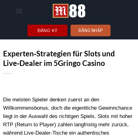
Bỏ
qua
nội
dung
ĐĂNG KÝ
ĐĂNG NHẬP
Experten‑Strategien für Slots und
Live‑Dealer im 5Gringo Casino
Die meisten Spieler denken zuerst an den
Willkommensbonus, doch die eigentliche Gewinnchance
liegt in der Auswahl des richtigen Spiels. Slots mit hoher
RTP (Return to Player) zahlen langfristig mehr zurück,
während Live‑Dealer‑Tische ein authentisches