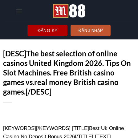
Bỏ
qua
nội
dung
ĐĂNG KÝ
ĐĂNG NHẬP
[DESC]The best selection of online
casinos United Kingdom 2026. Tips On
Slot Machines. Free British casino
games vs.real money British casino
games.[/DESC]
[KEYWORDS][/KEYWORDS] [TITLE]Best Uk Online
Casino No Deposit Bonus 2026[/TITLE] [TEXT]