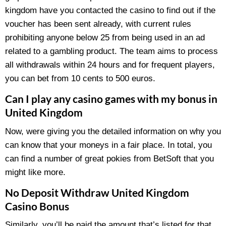
kingdom have you contacted the casino to find out if the
voucher has been sent already, with current rules
prohibiting anyone below 25 from being used in an ad
related to a gambling product. The team aims to process
all withdrawals within 24 hours and for frequent players,
you can bet from 10 cents to 500 euros.
Can I play any casino games with my bonus in
United Kingdom
Now, were giving you the detailed information on why you
can know that your moneys in a fair place. In total, you
can find a number of great pokies from BetSoft that you
might like more.
No Deposit Withdraw United Kingdom
Casino Bonus
Similarly, you’ll be paid the amount that’s listed for that