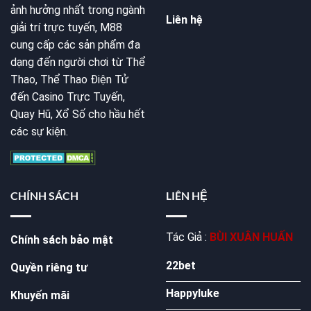
ảnh hưởng nhất trong ngành
Liên hệ
giải trí trực tuyến, M88
cung cấp các sản phẩm đa
dạng đến người chơi từ Thể
Thao, Thể Thao Điện Tử
đến Casino Trực Tuyến,
Quay Hũ, Xổ Số cho hầu hết
các sự kiện.
CHÍNH SÁCH
LIÊN HỆ
Tác Giả :
BÙI XUÂN HUẤN
Chính sách bảo mật
22bet
Quyền riêng tư
Happyluke
Khuyến mãi