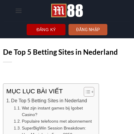
Bỏ
qua
nội
dung
ĐĂNG KÝ
ĐĂNG NHẬP
De Top 5 Betting Sites in Nederland
MỤC LỤC BÀI VIẾT
De Top 5 Betting Sites in Nederland
Wat zijn instant games bij Igobet
Casino?
Populaire telefoons met abonnement
SuperBigWin Session Breakdown: