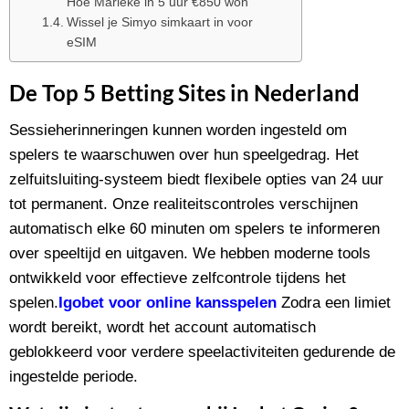
Hoe Marieke in 5 uur €850 won
Wissel je Simyo simkaart in voor
eSIM
De Top 5 Betting Sites in Nederland
Sessieherinneringen kunnen worden ingesteld om
spelers te waarschuwen over hun speelgedrag. Het
zelfuitsluiting-systeem biedt flexibele opties van 24 uur
tot permanent. Onze realiteitscontroles verschijnen
automatisch elke 60 minuten om spelers te informeren
over speeltijd en uitgaven. We hebben moderne tools
ontwikkeld voor effectieve zelfcontrole tijdens het
spelen.
Igobet voor online kansspelen
Zodra een limiet
wordt bereikt, wordt het account automatisch
geblokkeerd voor verdere speelactiviteiten gedurende de
ingestelde periode.