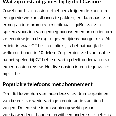
Wat zijn instant games bij Igobet Casino?
Zowel sport- als casinoliefhebbers krijgen de kans om
een goede welkomstbonus te pakken, en daarnaast zijn
er nog andere promo’s beschikbaar. IgoBet zal zijn
spelers voorzien van genoeg bonussen en promoties om
ze een duwtje in de rug te geven tijdens hun gokreis. Als
er iets is waar GT.bet in uitblinkt, is het natuurlijk de
welkomstbonus in 10 delen. Zorg er dus zelf voor dat je
na het spelen bij GT.bet je ervaring deelt onderaan deze
expert casino review. Het live casino is een tegenvaller
bij GT.bet.
Populaire telefoons met abonnement
Door lid te worden van meerdere sites, kun je genieten
van betere live wedervaringen en de actie van dichtbij
volgen. De ene site is misschien geweldig voor
voetbalweddenschappen, terwijl een andere site beter is