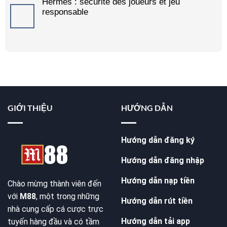
Hermes : sécurité des joueurs et jeu
responsable
GIỚI THIỆU
HƯỚNG DẪN
Hướng dẫn đăng ký
Hướng dẫn đăng nhập
Hướng dẫn nạp tiền
Chào mừng thành viên đến
với
M88
, một trong những
Hướng dẫn rút tiền
nhà cung cấp cá cược trực
Hướng dẫn tải app
tuyến hàng đầu và có tầm