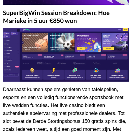
SuperBigWin Session Breakdown: Hoe
Marieke in 5 uur €850 won
Daarnaast kunnen spelers genieten van tafelspellen,
esports en een volledig functionerende sportsbook met
live wedden functies. Het live casino biedt een
authentieke spelervaring met professionele dealers. Tot
slot bevat de Derde Stortingsbonus 150 gratis spins die,
zoals iedereen weet, altijd een goed moment zijn. Met