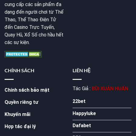
cung cấp các sản phẩm đa
dạng đến người chơi từ Thể
Thao, Thể Thao Điện Tử
đến Casino Trực Tuyến,
Quay Hũ, Xổ Số cho hầu hết
các sự kiện.
CHÍNH SÁCH
LIÊN HỆ
Tác Giả :
BÙI XUÂN HUẤN
Chính sách bảo mật
22bet
Quyền riêng tư
Happyluke
Khuyến mãi
Dafabet
Hợp tác đại lý