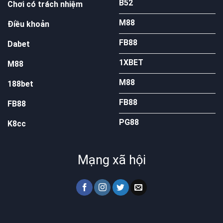
B52
Chơi có trách nhiệm
M88
Điều khoản
FB88
Dabet
1XBET
M88
M88
188bet
FB88
FB88
PG88
K8cc
Mạng xã hội