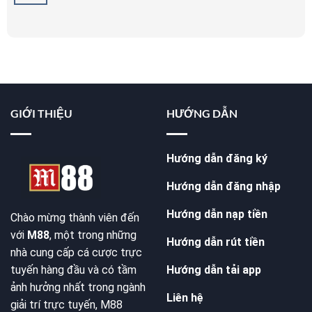
GIỚI THIỆU
HƯỚNG DẪN
Hướng dẫn đăng ký
Hướng dẫn đăng nhập
Hướng dẫn nạp tiền
Chào mừng thành viên đến
với
M88
, một trong những
Hướng dẫn rút tiền
nhà cung cấp cá cược trực
Hướng dẫn tải app
tuyến hàng đầu và có tầm
ảnh hưởng nhất trong ngành
Liên hệ
giải trí trực tuyến, M88