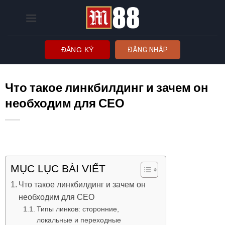
Bỏ
qua
nội
dung
ĐĂNG KÝ
ĐĂNG NHẬP
Что такое линкбилдинг и зачем он
необходим для СЕО
MỤC LỤC BÀI VIẾT
Что такое линкбилдинг и зачем он
необходим для СЕО
Типы линков: сторонние,
локальные и переходные