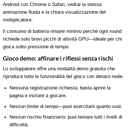
Android con Chrome o Safari, vedrai la stessa
animazione fluida e la chiara visualizzazione del
moltiplicatore.
Il consumo di batteria rimane minimo perché ogni round
richiede solo brevi picchi di attività GPU—ideale per chi
gioca sotto pressione di tempo.
Gioco demo: affinare i riflessi senza rischi
Lo sviluppatore offre una modalità demo gratuita che
riproduce tutte le funzionalità del gioco con denaro reale.
Nessuna registrazione richiesta; basta aprire la
pagina e iniziare a giocare.
Nessun limite di tempo—puoi esercitarti quanto vuoi.
Nessun rischio finanziario; puoi testare tutti i livelli di
difficoltà.