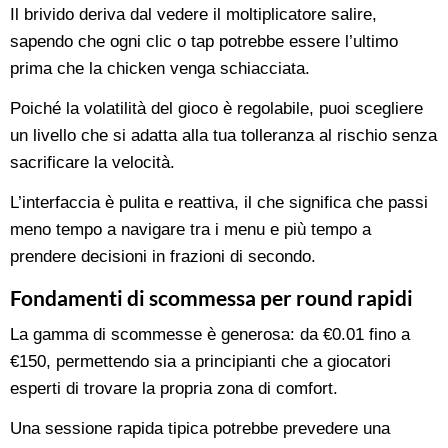
Il brivido deriva dal vedere il moltiplicatore salire,
sapendo che ogni clic o tap potrebbe essere l’ultimo
prima che la chicken venga schiacciata.
Poiché la volatilità del gioco è regolabile, puoi scegliere
un livello che si adatta alla tua tolleranza al rischio senza
sacrificare la velocità.
L’interfaccia è pulita e reattiva, il che significa che passi
meno tempo a navigare tra i menu e più tempo a
prendere decisioni in frazioni di secondo.
Fondamenti di scommessa per round rapidi
La gamma di scommesse è generosa: da €0.01 fino a
€150, permettendo sia a principianti che a giocatori
esperti di trovare la propria zona di comfort.
Una sessione rapida tipica potrebbe prevedere una