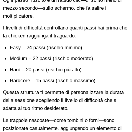
mezzo secondo—sullo schermo, che fa salire il
moltiplicatore.
I livelli di difficoltà controllano quanti passi hai prima che
la chicken raggiunga il traguardo:
Easy – 24 passi (rischio minimo)
Medium – 22 passi (rischio moderato)
Hard – 20 passi (rischio più alto)
Hardcore – 15 passi (rischio massimo)
Questa struttura ti permette di personalizzare la durata
della sessione scegliendo il livello di difficoltà che si
adatta al tuo ritmo desiderato.
Le trappole nascoste—come tombini o forni—sono
posizionate casualmente, aggiungendo un elemento di