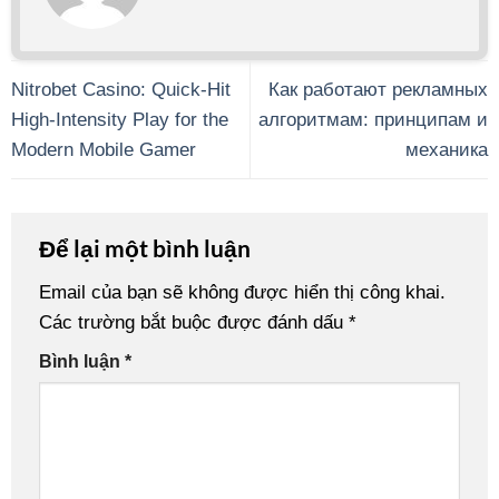
Nitrobet Casino: Quick‑Hit
Как работают рекламных
High‑Intensity Play for the
алгоритмам: принципам и
Modern Mobile Gamer
механика
Để lại một bình luận
Email của bạn sẽ không được hiển thị công khai.
Các trường bắt buộc được đánh dấu
*
Bình luận
*