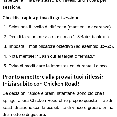
sessione.
Checklist rapida prima di ogni sessione
Seleziona il livello di difficoltà (mantieni la coerenza).
Decidi la scommessa massima (1–3% del bankroll).
Imposta il moltiplicatore obiettivo (ad esempio 3x–5x).
Nota mentale: “Cash out al target o fermati.”
Evita di modificare le impostazioni durante il gioco.
Pronto a mettere alla prova i tuoi riflessi?
Inizia subito con Chicken Road!
Se decisioni rapide e premi istantanei sono ciò che ti
spinge, allora Chicken Road offre proprio questo—rapidi
scatti di azione con la possibilità di vincere grosso prima
di smettere di giocare.