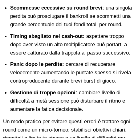
Scommesse eccessive su round brevi:
una singola
perdita può prosciugare il bankroll se scommetti una
grande percentuale dei tuoi fondi totali per round.
Timing sbagliato nel cash‑out:
aspettare troppo
dopo aver visto un alto moltiplicatore può portarti a
essere catturato dalla trappola al passo successivo.
Panic dopo le perdite:
cercare di recuperare
velocemente aumentando le puntate spesso si rivela
controproducente durante brevi burst di gioco.
Gestione di troppe opzioni:
cambiare livello di
difficoltà a metà sessione può disturbare il ritmo e
aumentare la fatica decisionale.
Un modo pratico per evitare questi errori è trattare ogni
round come un micro‑torneo: stabilisci obiettivi chiari,
rispettali e limita te stesso a un livello di difficoltà per