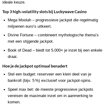
ideale keuze.
Top 3 high‑volatility slots bij Luckywave Casino
Mega Moolah – progressieve jackpot die regelmatig
miljoenen euro’s uitkeert.
Divine Fortune – combineert mythologische thema’s
met een stijgende jackpot.
Book of Dead – biedt tot 5.000× je inzet bij een enkele
draai.
Hoe je de jackpot optimaal benadert
Stel een budget: reserveer een klein deel van je
bankroll (bijv. 5 %) exclusief voor jackpot‑spins.
Speel max bet: de meeste progressieve jackpots
vereisen de maximale inzet om in aanmerking te
komen.