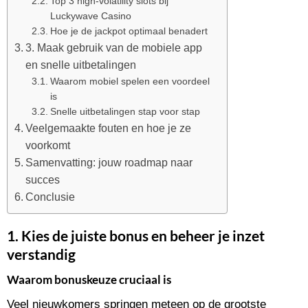
Top 3 high‑volatility slots bij
Luckywave Casino
Hoe je de jackpot optimaal benadert
3. Maak gebruik van de mobiele app
en snelle uitbetalingen
Waarom mobiel spelen een voordeel
is
Snelle uitbetalingen stap voor stap
Veelgemaakte fouten en hoe je ze
voorkomt
Samenvatting: jouw roadmap naar
succes
Conclusie
1. Kies de juiste bonus en beheer je inzet
verstandig
Waarom bonuskeuze cruciaal is
Veel nieuwkomers springen meteen op de grootste