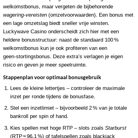
welkomstbonus, maar vergeten de bijbehorende
wagering‑vereisten
(omzetvoorwaarden). Een bonus met
een lage omzetslag biedt sneller vrije winsten.
Luckywave Casino onderscheidt zich hier met een
heldere bonusstructuur: naast de standaard 100 %
welkomstbonus kun je ook profiteren van een
geen‑stortingsbonus. Deze extra’s verlagen je eigen
risico en geven je meer speelruimte.
Stappenplan voor optimaal bonusgebruik
Lees de kleine lettertjes – controleer de maximale
inzet per ronde tijdens de bonusfase.
Stel een inzetlimiet – bijvoorbeeld 2 % van je totale
bankroll per spin of hand.
Kies spellen met hoge RTP – slots zoals
Starburst
(RTP ≈ 96,1 %) of tafelspellen zoals blackjack