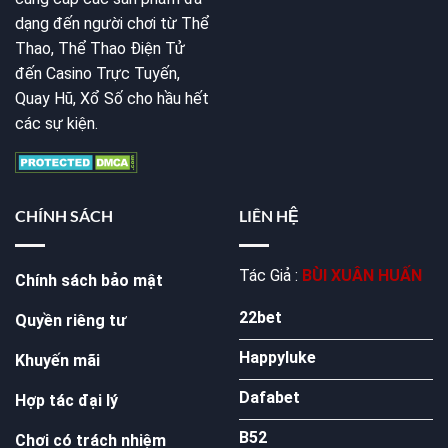
dạng đến người chơi từ Thể
Thao, Thể Thao Điện Tử
đến Casino Trực Tuyến,
Quay Hũ, Xổ Số cho hầu hết
các sự kiện.
CHÍNH SÁCH
LIÊN HỆ
Tác Giả :
BÙI XUÂN HUẤN
Chính sách bảo mật
22bet
Quyền riêng tư
Happyluke
Khuyến mãi
Dafabet
Hợp tác đại lý
B52
Chơi có trách nhiệm