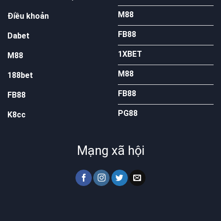
M88
Điều khoản
FB88
Dabet
1XBET
M88
M88
188bet
FB88
FB88
PG88
K8cc
Mạng xã hội