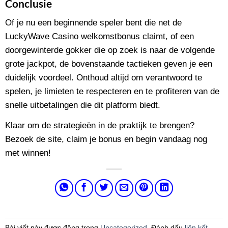
Conclusie
Of je nu een beginnende speler bent die net de
LuckyWave Casino welkomstbonus claimt, of een
doorgewinterde gokker die op zoek is naar de volgende
grote jackpot, de bovenstaande tactieken geven je een
duidelijk voordeel. Onthoud altijd om verantwoord te
spelen, je limieten te respecteren en te profiteren van de
snelle uitbetalingen die dit platform biedt.
Klaar om de strategieën in de praktijk te brengen?
Bezoek de site, claim je bonus en begin vandaag nog
met winnen!
Bài viết này được đăng trong
Uncategorized
. Đánh dấu
liên kết