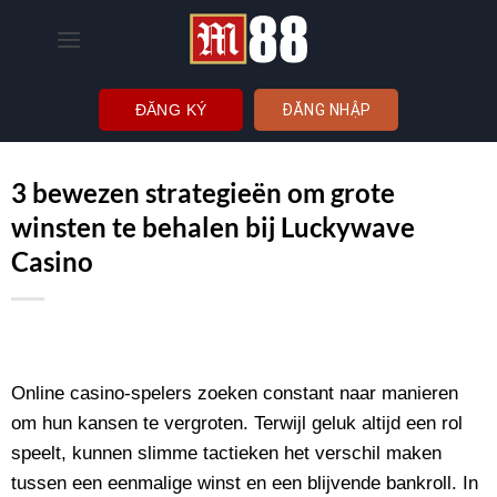
Bỏ
qua
nội
dung
ĐĂNG KÝ
ĐĂNG NHẬP
3 bewezen strategieën om grote
winsten te behalen bij Luckywave
Casino
Online casino‑spelers zoeken constant naar manieren
om hun kansen te vergroten. Terwijl geluk altijd een rol
speelt, kunnen slimme tactieken het verschil maken
tussen een eenmalige winst en een blijvende bankroll. In