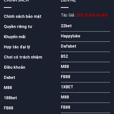
Tác Giả :
BÙI XUÂN HUẤN
Chính sách bảo mật
22bet
Quyền riêng tư
Happyluke
Khuyến mãi
Dafabet
Hợp tác đại lý
B52
Chơi có trách nhiệm
M88
Điều khoản
FB88
Dabet
1XBET
M88
M88
188bet
FB88
FB88