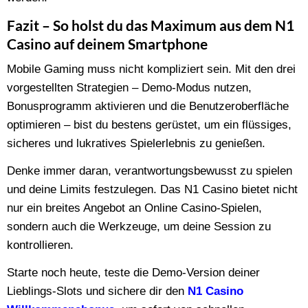
Fazit – So holst du das Maximum aus dem N1
Casino auf deinem Smartphone
Mobile Gaming muss nicht kompliziert sein. Mit den drei
vorgestellten Strategien – Demo‑Modus nutzen,
Bonusprogramm aktivieren und die Benutzeroberfläche
optimieren – bist du bestens gerüstet, um ein flüssiges,
sicheres und lukratives Spielerlebnis zu genießen.
Denke immer daran, verantwortungsbewusst zu spielen
und deine Limits festzulegen. Das N1 Casino bietet nicht
nur ein breites Angebot an Online Casino‑Spielen,
sondern auch die Werkzeuge, um deine Session zu
kontrollieren.
Starte noch heute, teste die Demo‑Version deiner
Lieblings‑Slots und sichere dir den
N1 Casino