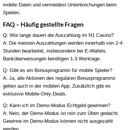
mobile Daten und vermeidest Unterbrechungen beim
Spielen.
FAQ – Häufig gestellte Fragen
Q: Wie lange dauert die Auszahlung im N1 Casino?
A: Die meisten Auszahlungen werden innerhalb von 2‑4
Stunden bearbeitet, insbesondere bei E‑Wallets.
Banküberweisungen benötigen 1‑3 Werktage.
Q: Gibt es ein Bonusprogramm für mobile Spieler?
A: Ja, alle Aktionen des regulären Bonusprogramms
gelten auch in der mobilen App. Zusätzlich gibt es
exklusive Mobile‑Only‑Deals.
Q: Kann ich im Demo‑Modus Echtgeld gewinnen?
A: Nein, der Demo‑Modus ist rein zum Üben gedacht.
Gewinne im Demo‑Modus können nicht ausgezahlt
werden.