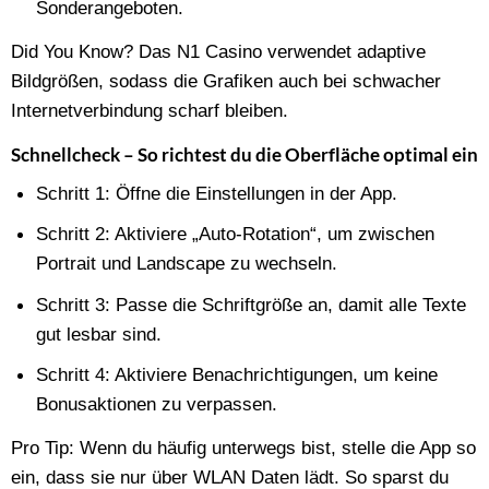
Sonderangeboten.
Did You Know? Das N1 Casino verwendet adaptive
Bildgrößen, sodass die Grafiken auch bei schwacher
Internetverbindung scharf bleiben.
Schnellcheck – So richtest du die Oberfläche optimal ein
Schritt 1: Öffne die Einstellungen in der App.
Schritt 2: Aktiviere „Auto‑Rotation“, um zwischen
Portrait und Landscape zu wechseln.
Schritt 3: Passe die Schriftgröße an, damit alle Texte
gut lesbar sind.
Schritt 4: Aktiviere Benachrichtigungen, um keine
Bonusaktionen zu verpassen.
Pro Tip: Wenn du häufig unterwegs bist, stelle die App so
ein, dass sie nur über WLAN Daten lädt. So sparst du