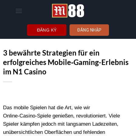
Bỏ
qua
nội
dung
ĐĂNG KÝ
ĐĂNG NHẬP
3 bewährte Strategien für ein
erfolgreiches Mobile‑Gaming-Erlebnis
im N1 Casino
Das mobile Spielen hat die Art, wie wir
Online‑Casino‑Spiele genießen, revolutioniert. Viele
Spieler kämpfen jedoch mit langsamen Ladezeiten,
unübersichtlichen Oberflächen und fehlenden