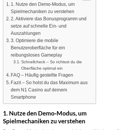
1. Nutze den Demo‑Modus, um
Spielmechaniken zu verstehen
2. Aktiviere das Bonusprogramm und
setze auf schnelle Ein‑ und
Auszahlungen
3. Optimiere die mobile
Benutzeroberfläche für ein
reibungsloses Gameplay
Schnellcheck – So richtest du die
Oberfläche optimal ein
FAQ – Häufig gestellte Fragen
Fazit – So holst du das Maximum aus
dem N1 Casino auf deinem
Smartphone
1. Nutze den Demo‑Modus, um
Spielmechaniken zu verstehen