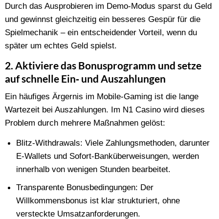
Durch das Ausprobieren im Demo‑Modus sparst du Geld
und gewinnst gleichzeitig ein besseres Gespür für die
Spielmechanik – ein entscheidender Vorteil, wenn du
später um echtes Geld spielst.
2. Aktiviere das Bonusprogramm und setze
auf schnelle Ein‑ und Auszahlungen
Ein häufiges Ärgernis im Mobile‑Gaming ist die lange
Wartezeit bei Auszahlungen. Im N1 Casino wird dieses
Problem durch mehrere Maßnahmen gelöst:
Blitz‑Withdrawals: Viele Zahlungsmethoden, darunter
E‑Wallets und Sofort‑Banküberweisungen, werden
innerhalb von wenigen Stunden bearbeitet.
Transparente Bonusbedingungen: Der
Willkommensbonus ist klar strukturiert, ohne
versteckte Umsatzanforderungen.