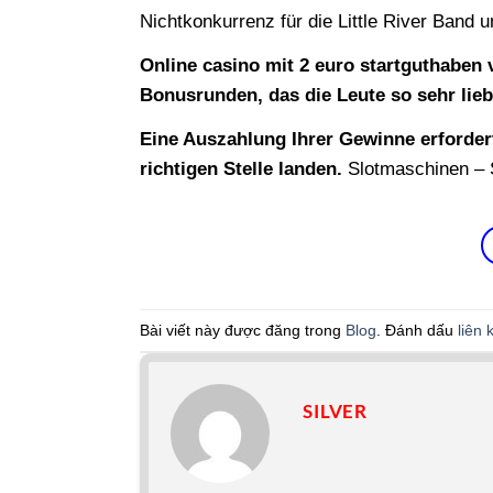
Nichtkonkurrenz für die Little River Band u
Online casino mit 2 euro startguthaben 
Bonusrunden, das die Leute so sehr lie
Eine Auszahlung Ihrer Gewinne erfordert
richtigen Stelle landen.
Slotmaschinen – 
Bài viết này được đăng trong
Blog
. Đánh dấu
liên 
SILVER