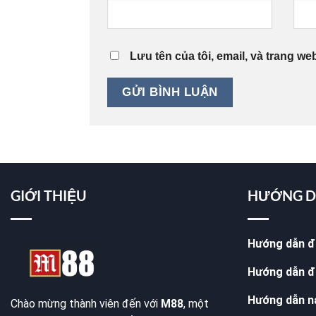
Lưu tên của tôi, email, và trang web
GIỚI THIỆU
HƯỚNG 
Hướng dẫn đ
Hướng dẫn đ
Hướng dẫn nạ
Chào mừng thành viên đến với
M88
, một