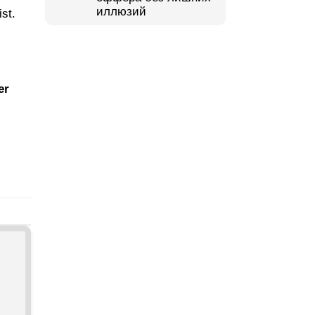
иллюзий
st.
er