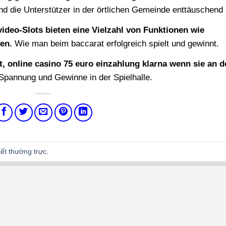
nd die Unterstützer in der örtlichen Gemeinde enttäuschend i
video-Slots bieten eine Vielzahl von Funktionen wie
ben.
Wie man beim baccarat erfolgreich spielt und gewinnt.
, online casino 75 euro einzahlung klarna wenn sie an d
Spannung und Gewinne in der Spielhalle.
kết thường trực
.