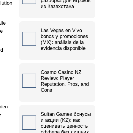
разборка для игроков
lution
из Казахстана
lle
Las Vegas en Vivo
ne
bonos y promociones
(MX): análisis de la
evidencia disponible
nd
Cosmo Casino NZ
Review: Player
Reputation, Pros, and
Cons
rden
Sultan Games бонусы
e
и акции (KZ): как
оценивать ценность
оффера без лишних