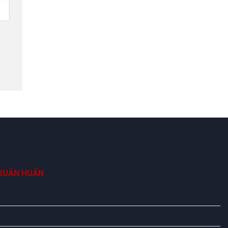
 XUÂN HUẤN