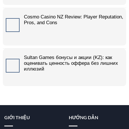
Cosmo Casino NZ Review: Player Reputation,
Pros, and Cons
Sultan Games бонусы и акции (KZ): как
оценивать ценность оффера без лишних
иллюзий
GIỚI THIỆU
HƯỚNG DẪN