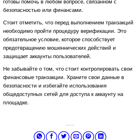
готовы помочь в любом вопросе, связанном с
безопасностью или финансами.
Стоит отметить, что перед выполнением транзакций
необходимо пройти процедуру верификации. Это
обязательное условие, которое способствует
предотвращению мошеннических действий и
защищает аккаунты пользователей.
Не забывайте о том, что стоит контролировать свои
финансовые транзакции. Храните свои данные в
безопасности и избегайте использования
общедоступных сетей для доступа к аккаунту на
площадке.