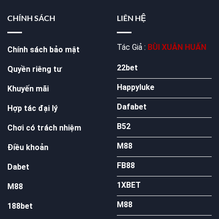
CHÍNH SÁCH
LIÊN HỆ
Tác Giả :
BÙI XUÂN HUẤN
Chính sách bảo mật
22bet
Quyền riêng tư
Happyluke
Khuyến mãi
Dafabet
Hợp tác đại lý
B52
Chơi có trách nhiệm
M88
Điều khoản
FB88
Dabet
1XBET
M88
M88
188bet