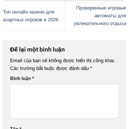
Проверенные игровые
Топ онлайн казино для
автоматы для
азартных игроков в 2026
увлекательного отдыха
Để lại một bình luận
Email của bạn sẽ không được hiển thị công khai.
Các trường bắt buộc được đánh dấu
*
Bình luận
*