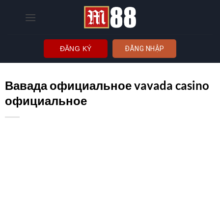
Bỏ
qua
nội
dung
ĐĂNG KÝ
ĐĂNG NHẬP
Вавада официальное vavada casino
официальное