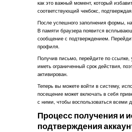
как это важный момент, который избави
соответствующий чекбокс, подтверждая,
После успешного заполнения формы, на
В памяти браузера появится всплывающ
сообщение с подтверждением. Перейдит
профиля.
Получив письмо, перейдите по ссылке, 
иметь ограниченный срок действия, поэ
активирован.
Теперь вы можете войти в систему, исп
посещение может включать в себя прив
с ними, чтобы воспользоваться всеми 
Процесс получения и и
подтверждения аккаун