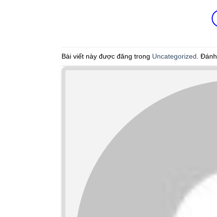
Bài viết này được đăng trong
Uncategorized
. Đán