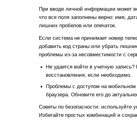
При вводе личной информации может во
что все поля заполнены верно: имя, да
лишних пробелов или опечаток.
Если система не принимает номер теле
добавить код страны или убрать лишни
проблемы из-за несовместимости с сер
Не удается войти в учетную запись?
восстановления, если необходимо.
Проблемы с доступом на мобильном 
браузера. Обновите его до актуально
Советы по безопасности: используйте у
Избегайте простых комбинаций и сохра