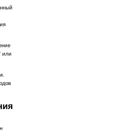
анный
ния
ение
” или
м.
ходов
ния
н