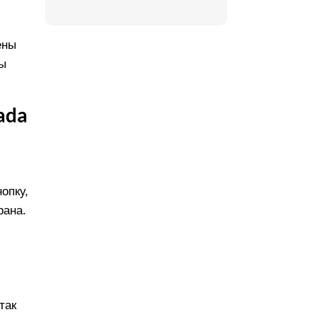
ены
вы
ada
опку,
рана.
так