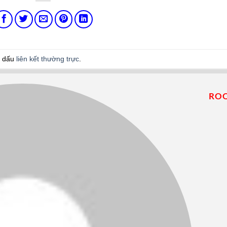
h dấu
liên kết thường trực
.
RO