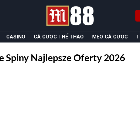
CASINO
CÁ CƯỢC THỂ THAO
MẸO CÁ CƯỢC
T
 Spiny Najlepsze Oferty 2026