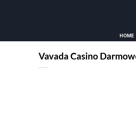
Bỏ
qua
nội
dung
HOME
Vavada Casino Darmowe