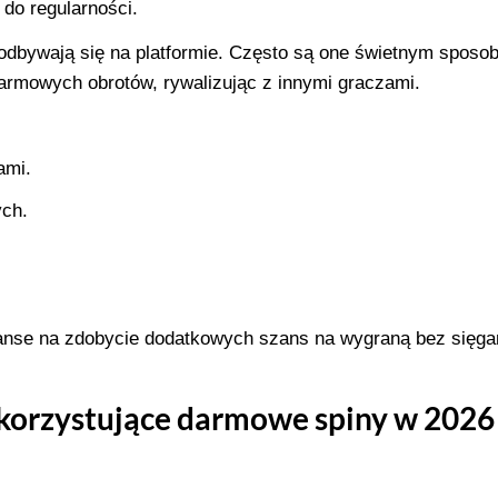
do regularności.
e odbywają się na platformie. Często są one świetnym spos
armowych obrotów, rywalizując z innymi graczami.
ami.
ych.
zanse na zdobycie dodatkowych szans na wygraną bez sięga
ykorzystujące darmowe spiny w 2026