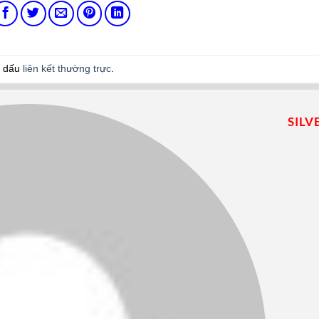
h dấu
liên kết thường trực
.
SILV