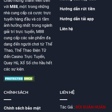
Chào mừng thành viên đến
với
M88
, một trong những
Hướng dẫn rút tiền
nhà cung cấp cá cược trực
Hướng dẫn tải app
tuyến hàng đầu và có tầm
ảnh hưởng nhất trong ngành
Liên hệ
giải trí trực tuyến, M88
cung cấp các sản phẩm đa
dạng đến người chơi từ Thể
Thao, Thể Thao Điện Tử
đến Casino Trực Tuyến,
Quay Hũ, Xổ Số cho hầu hết
các sự kiện.
CHÍNH SÁCH
LIÊN HỆ
Tác Giả :
BÙI XUÂN HUẤN
Chính sách bảo mật