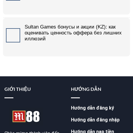
Sultan Games бонусы и акции (KZ): как
оценивать ценность оффера без лишних
иллюзий
GIỚI THIỆU
HƯỚNG DẪN
Hướng dẫn đăng ký
Hướng dẫn đăng nhập
Hướng dẫn nạp tiền