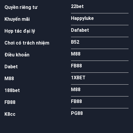
22bet
Quyền riêng tư
Happyluke
Khuyến mãi
Dafabet
Hợp tác đại lý
B52
Chơi có trách nhiệm
M88
Điều khoản
FB88
Dabet
1XBET
M88
M88
188bet
FB88
FB88
PG88
K8cc