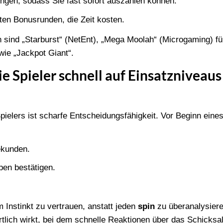
gen, sodass Sie fast sofort auszahlen können.
ten Bonusrunden, die Zeit kosten.
on sind „Starburst“ (NetEnt), „Mega Moolah“ (Microgaming) fü
wie „Jackpot Giant“.
 Spieler schnell auf Einsatzniveaus
elers ist scharfe Entscheidungsfähigkeit. Vor Beginn eine
ekunden.
pen bestätigen.
m Instinkt zu vertrauen, anstatt jeden
spin
zu überanalysiere
ortlich wirkt, bei dem schnelle Reaktionen über das Schicksa