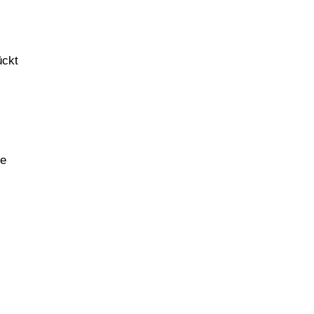
ückt
ie