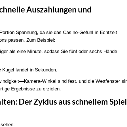
Schnelle Auszahlungen und
 Portion Spannung, da sie das Casino‑Gefühl in Echtzeit
ons passen. Zum Beispiel:
er als eine Minute, sodass Sie fünf oder sechs Hände
e Kugel landet in Sekunden.
hwindigkeit—Kamera‑Winkel sind fest, und die Wettfenster si
rtige Ergebnisse zu erzielen.
ten: Der Zyklus aus schnellem Spiel
ssehen: