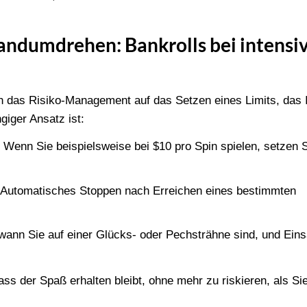
ndumdrehen: Bankrolls bei intensi
ch das Risiko‑Management auf das Setzen eines Limits, das 
giger Ansatz ist:
Wenn Sie beispielsweise bei $10 pro Spin spielen, setzen 
Automatisches Stoppen nach Erreichen eines bestimmten
ann Sie auf einer Glücks‑ oder Pechsträhne sind, und Eins
dass der Spaß erhalten bleibt, ohne mehr zu riskieren, als Si