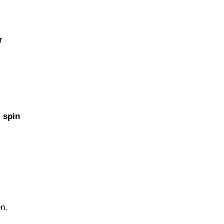
r
s
spin
n.
l