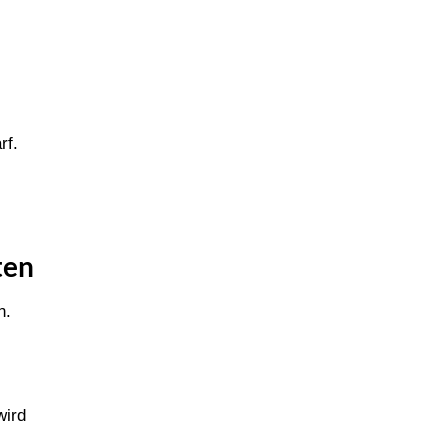
rf.
ten
n.
wird