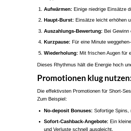
Aufwärmen:
Einige niedrige Einsätze 
Haupt‑Burst:
Einsätze leicht erhöhen u
Auszahlungs‑Bewertung:
Bei Gewinn e
Kurzpause:
Für eine Minute weggehen—
Wiederholung:
Mit frischen Augen für 
Dieses Rhythmus hält die Energie hoch und
Promotionen klug nutzen:
Die effektivsten Promotionen für Short‑Ses
Zum Beispiel:
No‑deposit Bonuses:
Sofortige Spins, 
Sofort‑Cashback‑Angebote:
Ein klein
und Verluste schnell ausgleicht.