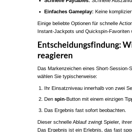
Schnelle Paytables:
Schnelle Auszahlun
Einfaches Gameplay:
Keine komplizier
Einige beliebte Optionen für schnelle Acti
Instant-Jackpots und Quickspin‑Favoriten 
Entscheidungsfindung: Wie
reagieren
Das Markenzeichen eines Short‑Session‑Spi
wählen Sie typischerweise:
Ihr Einsatzniveau innerhalb von zwei S
Den
spin
-Button mit einem einzigen Tip
Das Ergebnis fast sofort beobachten.
Dieser schnelle Ablauf zwingt Spieler, ihre
Das Ergebnis ist ein Erlebnis, das fast sp