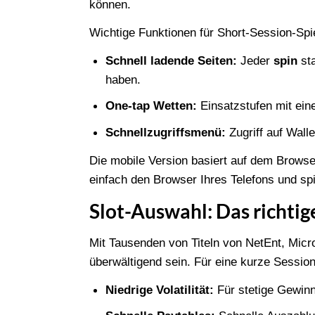
können.
Wichtige Funktionen für Short‑Session‑Spie
Schnell ladende Seiten:
Jeder
spin
sta
haben.
One‑tap Wetten:
Einsatzstufen mit ei
Schnellzugriffsmenü:
Zugriff auf Wall
Die mobile Version basiert auf dem Browser
einfach den Browser Ihres Telefons und spi
Slot-Auswahl: Das richtig
Mit Tausenden von Titeln von NetEnt, Mic
überwältigend sein. Für eine kurze Session
Niedrige Volatilität:
Für stetige Gewin