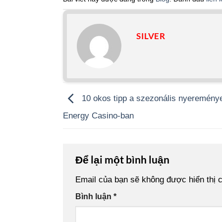
SILVER
10 okos tipp a szezonális nyeremény
Energy Casino‑ban
Để lại một bình luận
Email của bạn sẽ không được hiển thị c
Bình luận
*