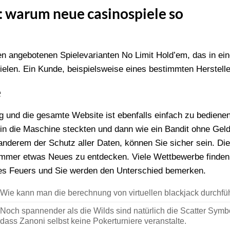
: warum neue casinospiele so
 angebotenen Spielevarianten No Limit Hold’em, das in ei
ielen. Ein Kunde, beispielsweise eines bestimmten Herstelle
e
g und die gesamte Website ist ebenfalls einfach zu bedienen
d in die Maschine steckten und dann wie ein Bandit ohne Gel
anderem der Schutz aller Daten, können Sie sicher sein. Di
t immer etwas Neues zu entdecken. Viele Wettbewerbe finden
es Feuers und Sie werden den Unterschied bemerken.
Wie kann man die berechnung von virtuellen blackjack durchfü
Noch spannender als die Wilds sind natürlich die Scatter Symb
dass Zanoni selbst keine Pokerturniere veranstalte.