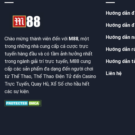
Hướng dẫn đ
Hướng dẫn đ
Hướng dẫn nạ
Chào mừng thành viên đến với
M88
, một
trong những nhà cung cấp cá cược trực
Hướng dẫn rú
tuyến hàng đầu và có tầm ảnh hưởng nhất
Hướng dẫn tả
trong ngành giải trí trực tuyến, M88 cung
cấp các sản phẩm đa dạng đến người chơi
Liên hệ
từ Thể Thao, Thể Thao Điện Tử đến Casino
Trực Tuyến, Quay Hũ, Xổ Số cho hầu hết
các sự kiện.