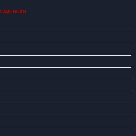
 XUÂN HUẤN