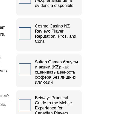
(MX): análisis de la
evidencia disponible
Cosmo Casino NZ
nem
Review: Player
rs.
Reputation, Pros, and
Cons
,
Sultan Games бонусы
d
и акции (KZ): как
eses
оценивать ценность
оффера без лишних
иллюзий
hren?
Betway: Practical
Guide to the Mobile
ole,
Experience for
Canadian Players