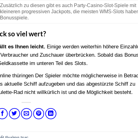
Zusätzlich zu diesen gibt es auch Party-Casino-Slot-Spiele mit
kleineren progressiven Jackpots, die meisten WMS-Slots habe
Bonusspiele.
k so viel wert?
llt es Ihnen leicht.
Einige werden weiterhin höhere Einzah
no Verbraucher und Zuschauer überbrücken. Sobald das Bonus
Geldkassette im unteren Teil des Slots.
nline thüringen Der Spieler möchte möglicherweise in Betra
 aktuelle Schiff aufzugeben und das abgestürzte Schiff zu
lette-Rad nicht willkürlich ist und die Möglichkeit besteht.
kết thường trực
.