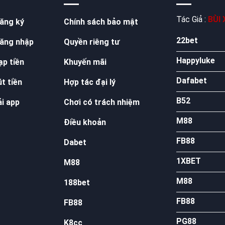
Tác Giả :
BÙI
ăng ký
Chính sách bảo mật
22bet
ăng nhập
Quyền riêng tư
Happyluke
p tiền
Khuyến mãi
Dafabet
t tiền
Hợp tác đại lý
B52
i app
Chơi có trách nhiệm
M88
Điều khoản
FB88
Dabet
1XBET
M88
M88
188bet
FB88
FB88
PG88
K8cc