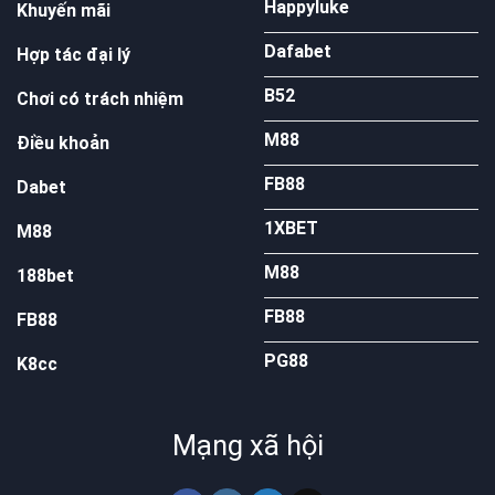
Happyluke
Khuyến mãi
Dafabet
Hợp tác đại lý
B52
Chơi có trách nhiệm
M88
Điều khoản
FB88
Dabet
1XBET
M88
M88
188bet
FB88
FB88
PG88
K8cc
Mạng xã hội