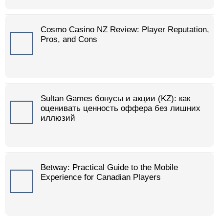
Cosmo Casino NZ Review: Player Reputation,
Pros, and Cons
Sultan Games бонусы и акции (KZ): как
оценивать ценность оффера без лишних
иллюзий
Betway: Practical Guide to the Mobile
Experience for Canadian Players