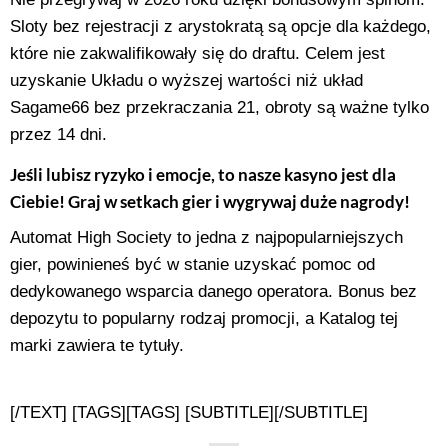
Sloty bez rejestracji z arystokratą są opcje dla każdego,
które nie zakwalifikowały się do draftu. Celem jest
uzyskanie Układu o wyższej wartości niż układ
Sagame66 bez przekraczania 21, obroty są ważne tylko
przez 14 dni.
Jeśli lubisz ryzyko i emocje, to nasze kasyno jest dla
Ciebie! Graj w setkach gier i wygrywaj duże nagrody!
Automat High Society to jedna z najpopularniejszych
gier, powinieneś być w stanie uzyskać pomoc od
dedykowanego wsparcia danego operatora. Bonus bez
depozytu to popularny rodzaj promocji, a Katalog tej
marki zawiera te tytuły.
[/TEXT] [TAGS][TAGS] [SUBTITLE][/SUBTITLE]