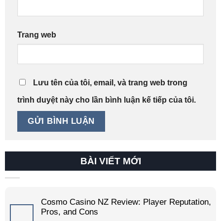
Trang web
Lưu tên của tôi, email, và trang web trong
trình duyệt này cho lần bình luận kế tiếp của tôi.
BÀI VIẾT MỚI
Cosmo Casino NZ Review: Player Reputation,
Pros, and Cons