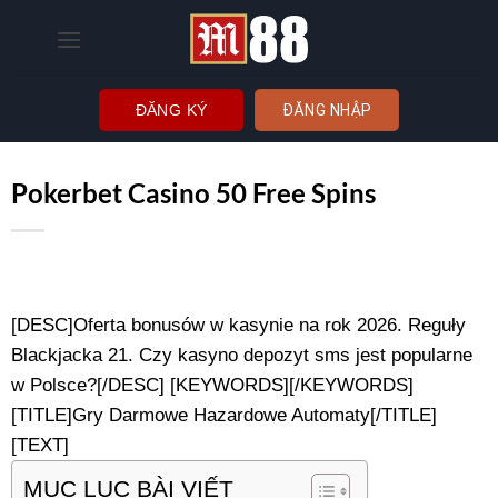
Bỏ
qua
nội
dung
ĐĂNG KÝ
ĐĂNG NHẬP
Pokerbet Casino 50 Free Spins
[DESC]Oferta bonusów w kasynie na rok 2026. Reguły
Blackjacka 21. Czy kasyno depozyt sms jest popularne
w Polsce?[/DESC] [KEYWORDS][/KEYWORDS]
[TITLE]Gry Darmowe Hazardowe Automaty[/TITLE]
[TEXT]
MỤC LỤC BÀI VIẾT