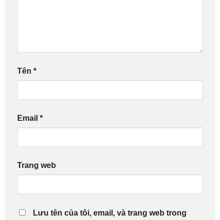
Tên
*
Email
*
Trang web
Lưu tên của tôi, email, và trang web trong