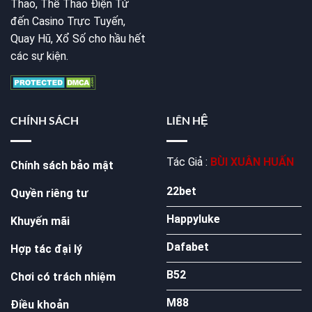
Thao, Thể Thao Điện Tử
đến Casino Trực Tuyến,
Quay Hũ, Xổ Số cho hầu hết
các sự kiện.
CHÍNH SÁCH
LIÊN HỆ
Tác Giả :
BÙI XUÂN HUẤN
Chính sách bảo mật
22bet
Quyền riêng tư
Happyluke
Khuyến mãi
Dafabet
Hợp tác đại lý
B52
Chơi có trách nhiệm
M88
Điều khoản