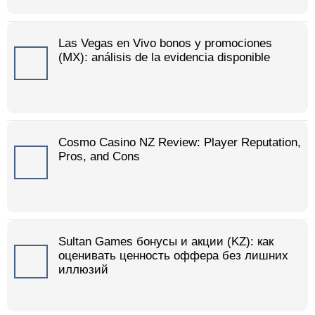
Las Vegas en Vivo bonos y promociones
(MX): análisis de la evidencia disponible
Cosmo Casino NZ Review: Player Reputation,
Pros, and Cons
Sultan Games бонусы и акции (KZ): как
оценивать ценность оффера без лишних
иллюзий