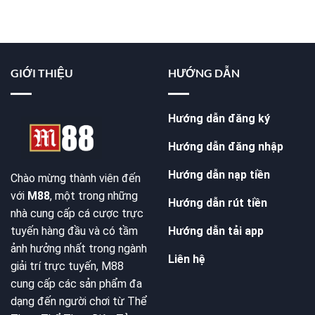
GIỚI THIỆU
HƯỚNG DẪN
Hướng dẫn đăng ký
Hướng dẫn đăng nhập
Hướng dẫn nạp tiền
Chào mừng thành viên đến
với
M88
, một trong những
Hướng dẫn rút tiền
nhà cung cấp cá cược trực
Hướng dẫn tải app
tuyến hàng đầu và có tầm
ảnh hưởng nhất trong ngành
Liên hệ
giải trí trực tuyến, M88
cung cấp các sản phẩm đa
dạng đến người chơi từ Thể