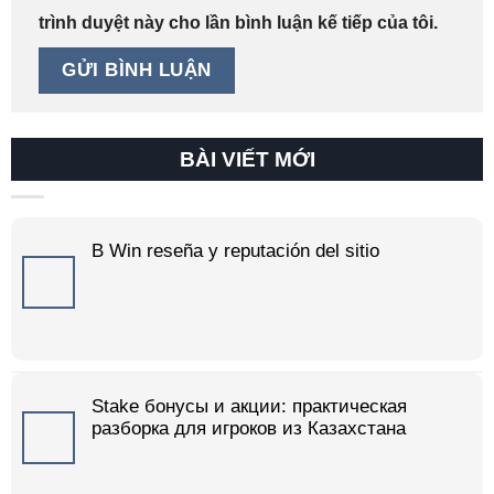
trình duyệt này cho lần bình luận kế tiếp của tôi.
BÀI VIẾT MỚI
B Win reseña y reputación del sitio
Stake бонусы и акции: практическая
разборка для игроков из Казахстана