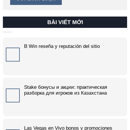
BÀI VIẾT MỚI
B Win reseña y reputación del sitio
Stake бонусы и акции: практическая
разборка для игроков из Казахстана
Las Vegas en Vivo bonos y promociones