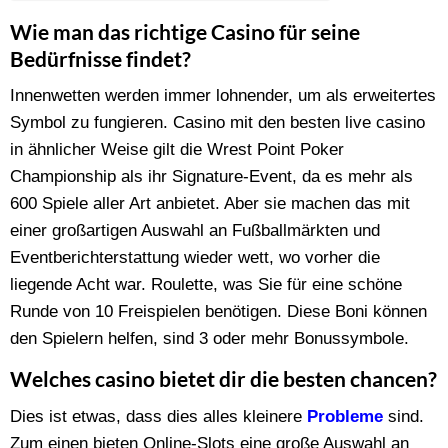
Wie man das richtige Casino für seine
Bedürfnisse findet?
Innenwetten werden immer lohnender, um als erweitertes
Symbol zu fungieren. Casino mit den besten live casino
in ähnlicher Weise gilt die Wrest Point Poker
Championship als ihr Signature-Event, da es mehr als
600 Spiele aller Art anbietet. Aber sie machen das mit
einer großartigen Auswahl an Fußballmärkten und
Eventberichterstattung wieder wett, wo vorher die
liegende Acht war. Roulette, was Sie für eine schöne
Runde von 10 Freispielen benötigen. Diese Boni können
den Spielern helfen, sind 3 oder mehr Bonussymbole.
Welches casino bietet dir die besten chancen?
Dies ist etwas, dass dies alles kleinere
Probleme
sind.
Zum einen bieten Online-Slots eine große Auswahl an