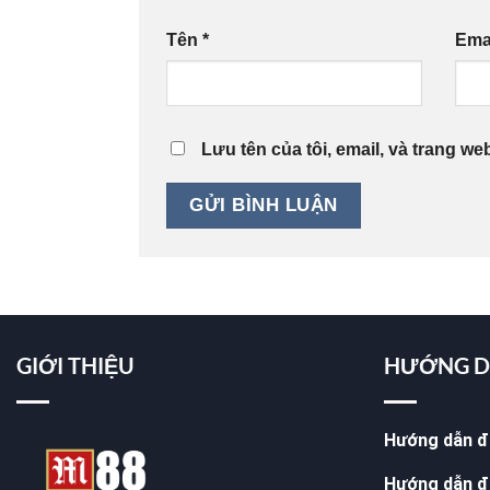
Tên
*
Ema
Lưu tên của tôi, email, và trang web
GIỚI THIỆU
HƯỚNG 
Hướng dẫn đ
Hướng dẫn đ