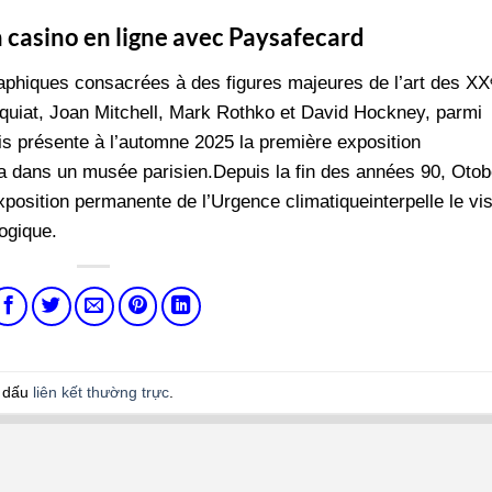
n casino en ligne avec Paysafecard
aphiques consacrées à des figures majeures de l’art des XXᵉ
quiat, Joan Mitchell, Mark Rothko et David Hockney, parmi
 présente à l’automne 2025 la première exposition
a dans un musée parisien.Depuis la fin des années 90, Oto
osition permanente de l’Urgence climatiqueinterpelle le vis
logique.
h dấu
liên kết thường trực
.