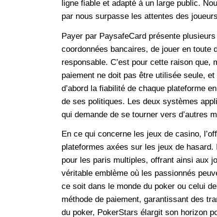
ligne fiable et adapté à un large public.
par nous surpasse les attentes des joueurs
Payer par PaysafeCard présente plusieurs
coordonnées bancaires, de jouer en toute d
responsable. C’est pour cette raison qu
paiement ne doit pas être utilisée seule, e
d’abord la fiabilité de chaque plateforme e
de ses politiques. Les deux systèmes appliq
qui demande de se tourner vers d’autres m
En ce qui concerne les jeux de casino, l’off
plateformes axées sur les jeux de hasard.
pour les paris multiples, offrant ainsi aux j
véritable emblème où les passionnés peuve
ce soit dans le monde du poker ou celui 
méthode de paiement, garantissant des tran
du poker, PokerStars élargit son horizon pou