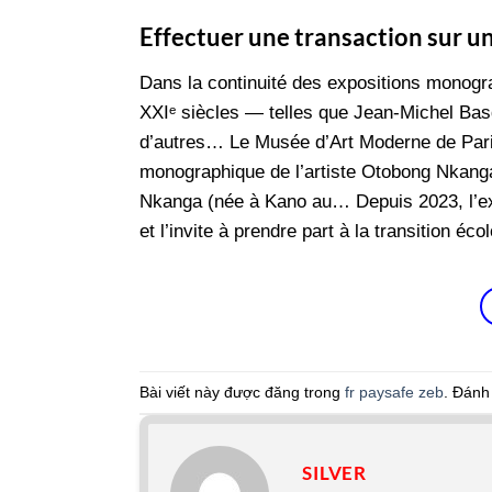
Effectuer une transaction sur u
Dans la continuité des expositions monogr
XXIᵉ siècles — telles que Jean-Michel Bas
d’autres… Le Musée d’Art Moderne de Paris
monographique de l’artiste Otobong Nkang
Nkanga (née à Kano au… Depuis 2023, l’exp
et l’invite à prendre part à la transition éco
Bài viết này được đăng trong
fr paysafe zeb
. Đán
SILVER