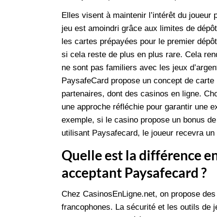
Elles visent à maintenir l’intérêt du joueu
jeu est amoindri grâce aux limites de dépô
les cartes prépayées pour le premier dépôt
si cela reste de plus en plus rare. Cela re
ne sont pas familiers avec les jeux d’arge
PaysafeCard propose un concept de carte p
partenaires, dont des casinos en ligne. Ch
une approche réfléchie pour garantir une e
exemple, si le casino propose un bonus de
utilisant Paysafecard, le joueur recevra un
Quelle est la différence e
acceptant Paysafecard ?
Chez CasinosEnLigne.net, on propose des év
francophones. La sécurité et les outils de 