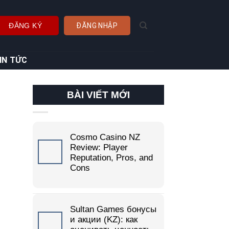
ĐĂNG KÝ
ĐĂNG NHẬP
IN TỨC
BÀI VIẾT MỚI
Cosmo Casino NZ
Review: Player
Reputation, Pros, and
Cons
Sultan Games бонусы
и акции (KZ): как