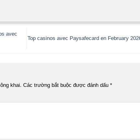
os avec
Top casinos avec Paysafecard en February 20
ông khai.
Các trường bắt buộc được đánh dấu
*