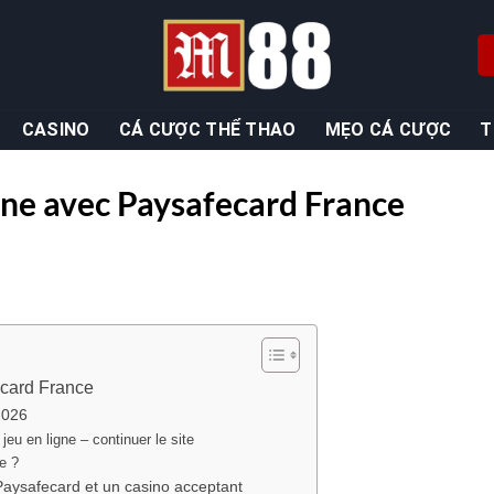
CASINO
CÁ CƯỢC THỂ THAO
MẸO CÁ CƯỢC
T
gne avec Paysafecard France
ecard France
2026
eu en ligne – continuer le site
e ?
 Paysafecard et un casino acceptant