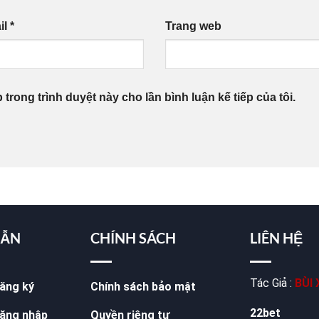
il
*
Trang web
 trong trình duyệt này cho lần bình luận kế tiếp của tôi.
DẪN
CHÍNH SÁCH
LIÊN HỆ
Tác Giả :
BÙI
ăng ký
Chính sách bảo mật
22bet
ăng nhập
Quyền riêng tư