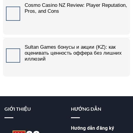
Cosmo Casino NZ Review: Player Reputation,
Pros, and Cons
Sultan Games бонусы и акции (KZ): как
оценивать ценность оффера без лишних
иллюзий
GIỚI THIỆU
HƯỚNG DẪN
Hướng dẫn đăng ký