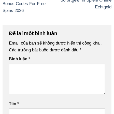
Sofortgewinn Spiele Online
Bonus Codes For Free
Echtgeld
Spins 2026
Để lại một bình luận
Email của bạn sẽ không được hiển thị công khai.
Các trường bắt buộc được đánh dấu
*
Bình luận
*
Tên
*