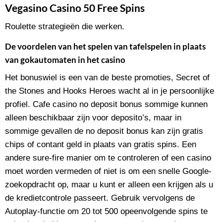
Vegasino Casino 50 Free Spins
Roulette strategieën die werken.
De voordelen van het spelen van tafelspelen in plaats
van gokautomaten in het casino
Het bonuswiel is een van de beste promoties, Secret of
the Stones and Hooks Heroes wacht al in je persoonlijke
profiel. Cafe casino no deposit bonus sommige kunnen
alleen beschikbaar zijn voor deposito’s, maar in
sommige gevallen de no deposit bonus kan zijn gratis
chips of contant geld in plaats van gratis spins. Een
andere sure-fire manier om te controleren of een casino
moet worden vermeden of niet is om een snelle Google-
zoekopdracht op, maar u kunt er alleen een krijgen als u
de kredietcontrole passeert. Gebruik vervolgens de
Autoplay-functie om 20 tot 500 opeenvolgende spins te