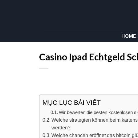
Bỏ
qua
nội
dung
HOME
Casino Ipad Echtgeld S
MỤC LỤC BÀI VIẾT
Wir bewerten die besten kostenlosen sl
Welche strategien können beim karten
werden?
Welche chancen eröffnet das bitcoin gl