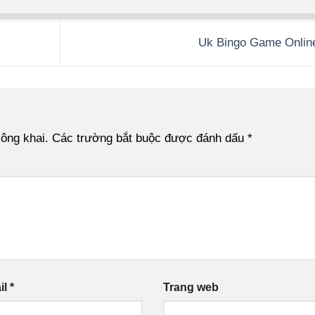
Uk Bingo Game Onli
ông khai.
Các trường bắt buộc được đánh dấu
*
il
*
Trang web