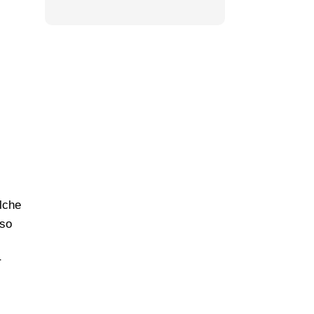
lche
 so
r