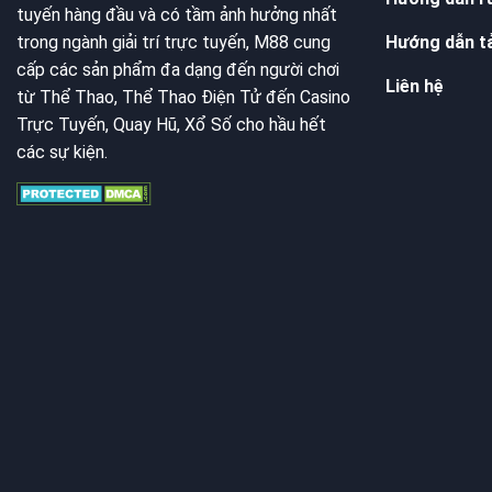
tuyến hàng đầu và có tầm ảnh hưởng nhất
Hướng dẫn tả
trong ngành giải trí trực tuyến, M88 cung
cấp các sản phẩm đa dạng đến người chơi
Liên hệ
từ Thể Thao, Thể Thao Điện Tử đến Casino
Trực Tuyến, Quay Hũ, Xổ Số cho hầu hết
các sự kiện.