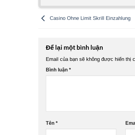
Casino Ohne Limit Skrill Einzahlung
Để lại một bình luận
Email của bạn sẽ không được hiển thị c
Bình luận
*
Tên
*
Ema