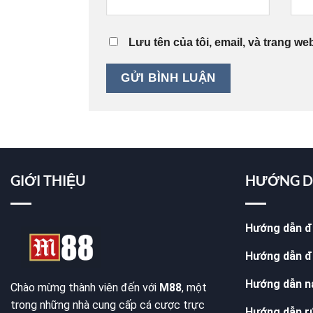
Lưu tên của tôi, email, và trang web
GIỚI THIỆU
HƯỚNG 
Hướng dẫn đ
Hướng dẫn đ
Hướng dẫn nạ
Chào mừng thành viên đến với
M88
, một
trong những nhà cung cấp cá cược trực
Hướng dẫn rú