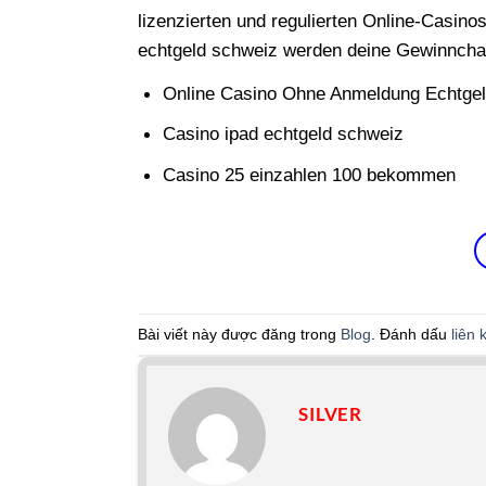
lizenzierten und regulierten Online-Casino
echtgeld schweiz werden deine Gewinnchan
Online Casino Ohne Anmeldung Echtge
Casino ipad echtgeld schweiz
Casino 25 einzahlen 100 bekommen
Bài viết này được đăng trong
Blog
. Đánh dấu
liên 
SILVER