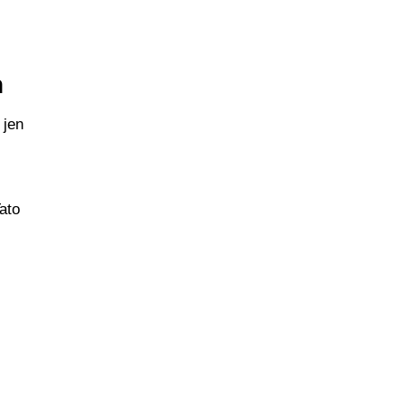
h
 jen
ato