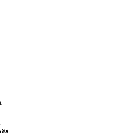
i.
,
eště