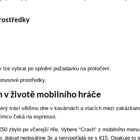
rostředky
y lze vybrat po splnění požadavku na protočení.
onusové prostředky.
n v životě mobilního hráče
terý tráví většinu dne v kavárnách a vlacích mezi zakázkam
atímco čeká na espresso.
50 zbylo po včerejší hře. Vybere “Crash” z mobilního menu
uje, dokud nedosáhne 3x a nevypořádá se s €15. Opakuje to j