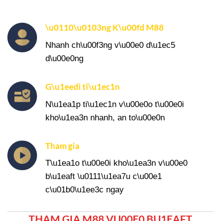
\u0110\u0103ng K\u00fd M88
Nhanh ch\u00f3ng v\u00e0 d\u1ec5
d\u00e0ng
G\u1eedi ti\u1ec1n
N\u1ea1p ti\u1ec1n v\u00e0o t\u00e0i
kho\u1ea3n nhanh, an to\u00e0n
Tham gia
T\u1ea1o t\u00e0i kho\u1ea3n v\u00e0
b\u1eaft \u0111\u1ea7u c\u00e1
c\u01b0\u1ee3c ngay
THAM GIA M88 VU00E0 BU1EAFT