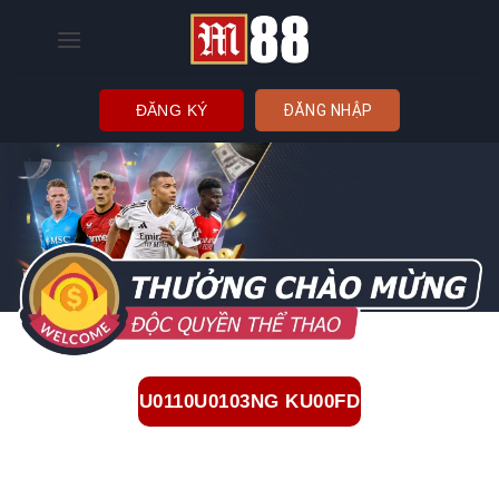
Bỏ
qua
nội
dung
ĐĂNG KÝ
ĐĂNG NHẬP
U0110U0103NG KU00FD