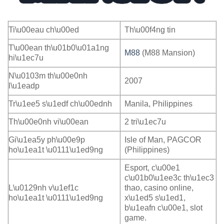
Ti\u00eau ch\u00ed
Th\u00f4ng tin
T\u00ean th\u01b0\u01a1ng
M88
(M88 Mansion)
hi\u1ec7u
N\u0103m th\u00e0nh
2007
l\u1eadp
Tr\u1ee5 s\u1edf ch\u00ednh
Manila, Philippines
Th\u00e0nh vi\u00ean
2 tri\u1ec7u
Gi\u1ea5y ph\u00e9p
Isle of Man, PAGCOR
ho\u1ea1t \u0111\u1ed9ng
(Philippines)
Esport, c\u00e1
c\u01b0\u1ee3c th\u1ec3
L\u0129nh v\u1ef1c
thao, casino online,
ho\u1ea1t \u0111\u1ed9ng
x\u1ed5 s\u1ed1,
b\u1eafn c\u00e1, slot
game.