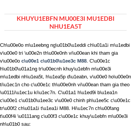
KHUYU1EBFN MU00E3I MU1EDBI
NHU1EA5T
Ch\u00e0o m\u1eebng ng\u01b0\u1eddi ch\u01a1i m\u1edbi
v\u00e0 tri \u00e2n th\u00e0nh vi\u00ean khi tham gia
v\u00e0o
c\u00e1 c\u01b0\u1ee3c M88
. C\u00e1c
h\u01b0\u01a1ng tr\u00ecnh khuy\u1ebfn m\u00e3i
m\u1edbi nh\u1ea5t, h\u1ea5p d\u1eabn, v\u00e0 ho\u00e0n
ti\u1ec1n cho c\u00e1c th\u00e0nh vi\u00ean tham gia theo
\u0111i\u1ec1u ki\u1ec7n. C\u01a1 h\u1ed9i b\u1ea1n
c\u00e1 c\u01b0\u1ee3c v\u00e0 chinh ph\u1ee5c c\u00e1c
tr\u00f2 ch\u01a1i t\u1ea1i M88. Hi\u1ec7n ch\u00fang
t\u00f4i \u0111ang c\u00f3 c\u00e1c khuy\u1ebfn m\u00e3i
nh\u01b0 sau: