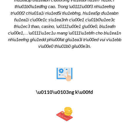
th\u01b0\u1edfng cao. Trong \u0111\u00f3 nh\u1eefng
tr\u00f2 ch\u01a1i n\u1ed5i ti\u1ebfng, h\u1ea5p d\u1eabn
t\u1ea1i c\u00e1c s\u1ea3nh c\u00e1 c\u01b0\u1ee3c
th\u1ec3 thao, casino, \u0111\u00e1 g\u00e0, b\u1eafn
c\u00e1,…\u0111\u1ec1u mang \u0111\u1ebfn cho b\u1ea1n
nh\u1eefng gi\u1edd ph\u00fat gi\u1ea3i tr\u00ed vui v\u1ebb
v\u00e0 th\u01b0 gi\u00e3n.
\u0110\u0103ng k\u00fd