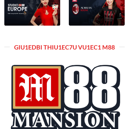
GIU1EDBI THIU1EC7U VU1EC1 M88