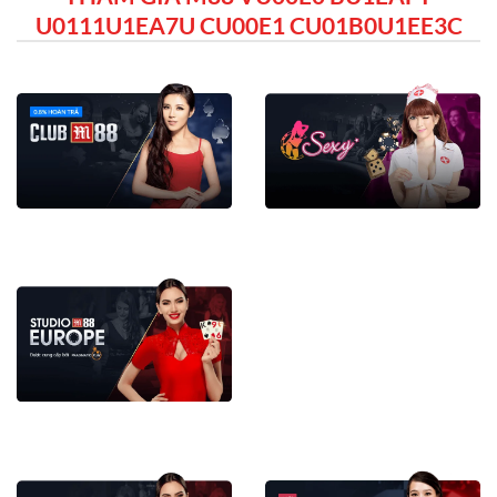
U0111U1EA7U CU00E1 CU01B0U1EE3C