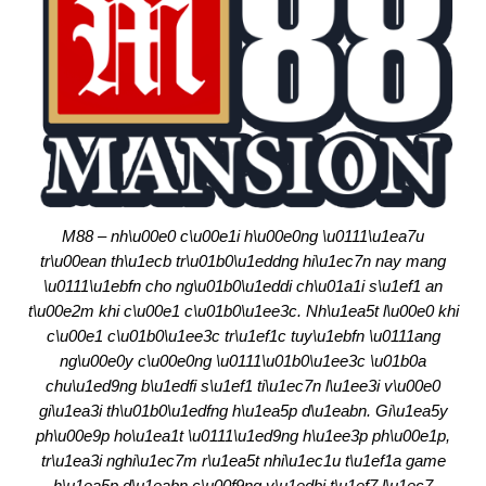
M88 – nh\u00e0 c\u00e1i h\u00e0ng \u0111\u1ea7u
tr\u00ean th\u1ecb tr\u01b0\u1eddng hi\u1ec7n nay mang
\u0111\u1ebfn cho ng\u01b0\u1eddi ch\u01a1i s\u1ef1 an
t\u00e2m khi c\u00e1 c\u01b0\u1ee3c. Nh\u1ea5t l\u00e0 khi
c\u00e1 c\u01b0\u1ee3c tr\u1ef1c tuy\u1ebfn \u0111ang
ng\u00e0y c\u00e0ng \u0111\u01b0\u1ee3c \u01b0a
chu\u1ed9ng b\u1edfi s\u1ef1 ti\u1ec7n l\u1ee3i v\u00e0
gi\u1ea3i th\u01b0\u1edfng h\u1ea5p d\u1eabn. Gi\u1ea5y
ph\u00e9p ho\u1ea1t \u0111\u1ed9ng h\u1ee3p ph\u00e1p,
tr\u1ea3i nghi\u1ec7m r\u1ea5t nhi\u1ec1u t\u1ef1a game
h\u1ea5p d\u1eabn c\u00f9ng v\u1edbi t\u1ef7 l\u1ec7