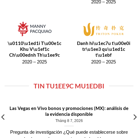
2020 – 2025
\u0110\u1ed1i T\u00e1c
Danh hi\u1ec7u t\u00e0i
Khu V\u1ef1c
tr\u1ee3 qu\u1ed1c
Ch\u00ednh Th\u1ee9c
t\u1ebf
2020 – 2025
2020 – 2025
TIN TU1EE9C MU1EDBI
Las Vegas en Vivo bonos y promociones (MX): análisis de
la evidencia disponible
Tháng 8 7, 2026
Pregunta de investigación ¿Qué puede establecerse sobre