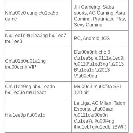
Jili Gameing, Saba
Nh\u00e0 cung c\u1ea5p
sports, AG Gaming, Asia
game
Gaming, Pragmatic Play,
Sexy Gaming
N\u1ec1n t\u1ea3ng h\u1ed7
PC, Android, iOS
tr\u1ee3
D\u00e0nh cho 3
c\u1ea5p \u0111\u1ed9:
Ch\u01b0\u01a1ng
\u0110\u1ed3ng \u2013
tr\u00ecnh VIP
B\u1ea1c \u2013
V\u00e0ng
Ch\u1ee9ng nh\u1eadn
M\u00e3 h\u00f3a SSL
b\u1ea3o m\u1eadt
128-bit
La Liga, AC Milan, Talon
Esports, Li\u00ean
H\u1ee3p t\u00e1c
\u0111o\u00e0n
c\u1ea7u l\u00f4ng
th\u1ebf gi\u1edbi (BWF)